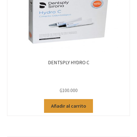
Bioseguridad
Cementos
Cirugía
Descartables
DENTSPLY HYDRO C
Endodoncia y Periodoncia
Imagen
₲
100.000
Instrumentales
Añadir al carrito
Materiales de Impresión