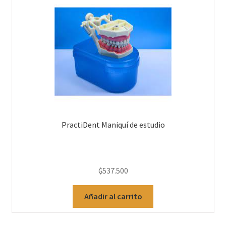
PractiDent Maniquí de estudio
₲
537.500
Añadir al carrito