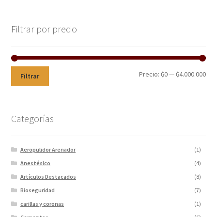
Filtrar por precio
Precio:
₲0
—
₲4.000.000
Filtrar
Categorías
Aeropulidor Arenador
(1)
Anestésico
(4)
Artículos Destacados
(8)
Bioseguridad
(7)
carillas y coronas
(1)