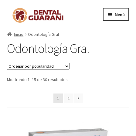
Menú
Inicio
Inicio
Odontología Gral
Odontología Gral
Blogs
Nosotros
Contactos
Mostrando 1–15 de 30 resultados
Categorías
1
2
Artículos Destacados
Anestésico