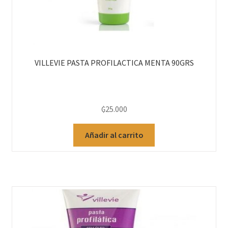
Bioseguridad
Cementos
VILLEVIE PASTA PROFILACTICA MENTA 90GRS
Cirugía
Descartables
₲
25.000
Endodoncia y Periodoncia
Añadir al carrito
Imagen
Instrumentales
Materiales de Impresión