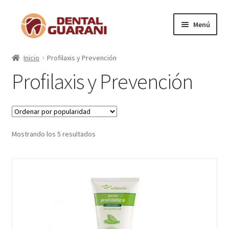
Menú
Inicio
Inicio
Profilaxis y Prevención
Profilaxis y Prevención
Blogs
Nosotros
Contactos
Mostrando los 5 resultados
Categorías
Artículos Destacados
Anestésico