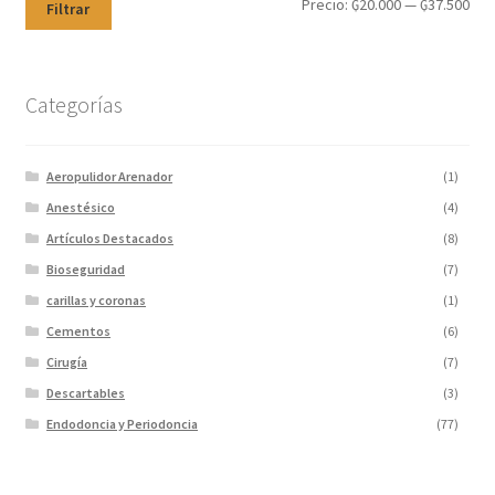
Precio:
₲20.000
—
₲37.500
Filtrar
Categorías
Aeropulidor Arenador
(1)
Anestésico
(4)
Artículos Destacados
(8)
Bioseguridad
(7)
carillas y coronas
(1)
Cementos
(6)
Cirugía
(7)
Descartables
(3)
Endodoncia y Periodoncia
(77)
Escaner
(1)
Fotopolimerizadores
(5)