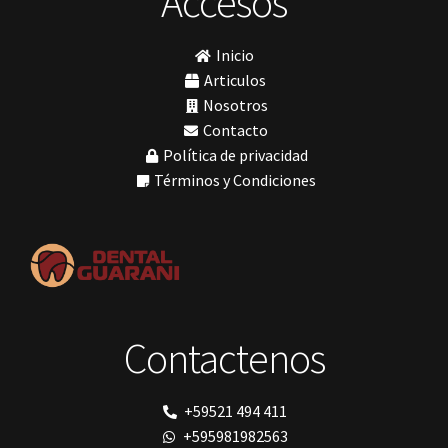
Accesos
MetaBiomed
Sillones Odontológicos y Equipamientos
(11)
Misawa
mocho
Soluciones digitales
(9)
Inicio
mochos
Tomógrafos
(1)
MODELO GM 1
Articulos
Morelli
Nosotros
MTO - 3
Contacto
My Meyer
Política de privacidad
Nic tone
PANTALLA TÁCTIL INTUITIVA
Términos y Condiciones
Phrozen
Polimerización
polimerización de todos los materiales dentales
Prime Dental
Ribbond
Shining
silla
Solventum
Contactenos
TDV
tedequim
Unilene
VDW
+59521 494 411
Vigodent
+595981982563
Villevie