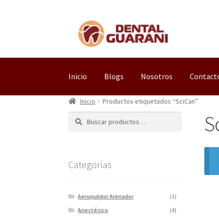
Inicio
Blogs
Nosotros
Contact
Inicio
Productos etiquetados “SciCan”
S
Buscar
Categorías
Aeropulidor Arenador
(1)
Anestésico
(4)