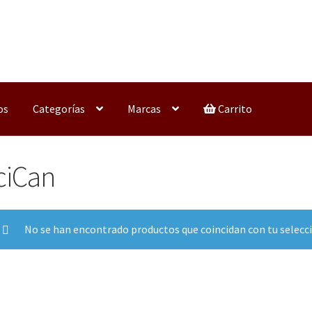
os
Categorías
Marcas
Carrito
ciCan
No se han encontrado productos que coincidan con tu selecc