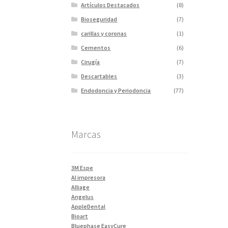
Artículos Destacados
(8)
Bioseguridad
(7)
carillas y coronas
(1)
Cementos
(6)
Cirugía
(7)
Descartables
(3)
Endodoncia y Periodoncia
(77)
Escaner
(1)
Fotopolimerizadores
(5)
Marcas
Imagen
(10)
Impresiones 3D y curadora
(2)
Impresora 3D
(1)
3M Espe
Instrumentales
(34)
AI impresora
Alliage
Ivoclar Clinica
(92)
Angelus
Ivoclar Laboratorio
(14)
AppleDental
Bioart
Limas
(3)
Bluephase EasyCure