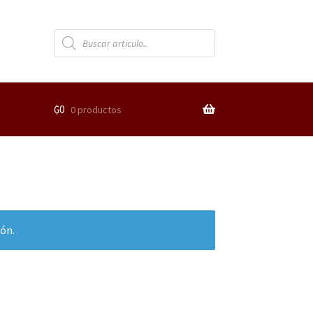
₲
0
0 productos
ión.