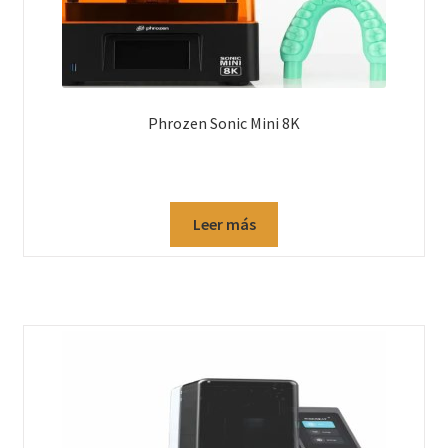
Bioseguridad
Cementos
Phrozen Sonic Mini 8K
Cirugía
Descartables
Leer más
Endodoncia y Periodoncia
Imagen
Instrumentales
Materiales de Impresión