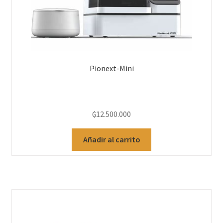
Odontología y Estética
Ortodoncia
Pieza de Mano
Pionext-Mini
Prótesis
Profilaxis y Prevención
₲
12.500.000
Sillones Odontológicos y Equipamientos
Añadir al carrito
Odontología Gral
Marcas
Carrito