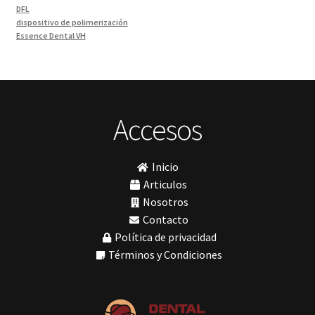
Odontología y Estética
(103)
DFL
dispositivo de polimerización
Ortodoncia
(1)
Essence Dental VH
Pieza de Mano
(5)
Fava
Hu-Friedy
Placas radiográficas
(1)
Impresora 3D
Profilaxis y Prevención
(5)
Ivoclar
Jota
Prótesis
(23)
lámpara
Accesos
Sillas
(3)
MetaBiomed
Sillones Odontológicos y Equipamientos
(11)
Misawa
mocho
Soluciones digitales
(9)
Inicio
mochos
Tomógrafos
(1)
MODELO GM 1
Articulos
Morelli
Nosotros
MTO - 3
Contacto
My Meyer
Política de privacidad
Nic tone
PANTALLA TÁCTIL INTUITIVA
Términos y Condiciones
Phrozen
Polimerización
polimerización de todos los materiales dentales
Prime Dental