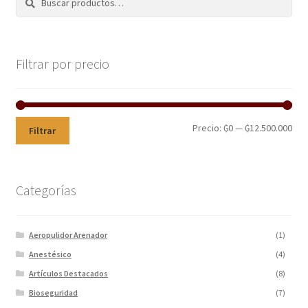
Filtrar por precio
Precio:
₲0
—
₲12.500.000
Filtrar
Categorías
Aeropulidor Arenador
(1)
Anestésico
(4)
Artículos Destacados
(8)
Bioseguridad
(7)