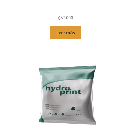
₲
57.000
Leer más