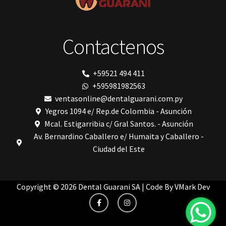
Ribbond
Shining
silla
Solventum
Contactenos
TDV
tedequim
Unilene
VDW
+59521 494 411
Vigodent
+595981982563
Villevie
Woodpecker
ventasonline@dentalguarani.com.py
Xpect Vision
Yegros 1094 e/ Rep.de Colombia - Asunción
Mcal. Estigarribia c/ Gral Santos. - Asunción
Av. Bernardino Caballero e/ Humaita y Caballero -
Ciudad del Este
Copyright © 2026 Dental Guarani SA | Code By
VMark Dev