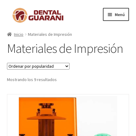
Menú
Inicio
Inicio
Materiales de Impresión
Materiales de Impresión
Blogs
Nosotros
Contactos
Mostrando los 9 resultados
Categorías
Artículos Destacados
Anestésico