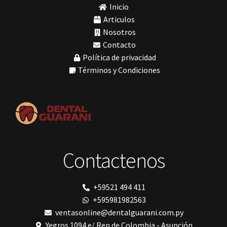
Soluciones digitales
(9)
Inicio
mochos
Tomógrafos
(1)
MODELO GM 1
Articulos
Morelli
Nosotros
MTO - 3
Contacto
My Meyer
Política de privacidad
Nic tone
PANTALLA TÁCTIL INTUITIVA
Términos y Condiciones
Phrozen
Polimerización
polimerización de todos los materiales dentales
Prime Dental
Ribbond
Shining
silla
Solventum
Contactenos
TDV
tedequim
Unilene
VDW
+59521 494 411
Vigodent
+595981982563
Villevie
Woodpecker
ventasonline@dentalguarani.com.py
Xpect Vision
Yegros 1094 e/ Rep.de Colombia - Asunción