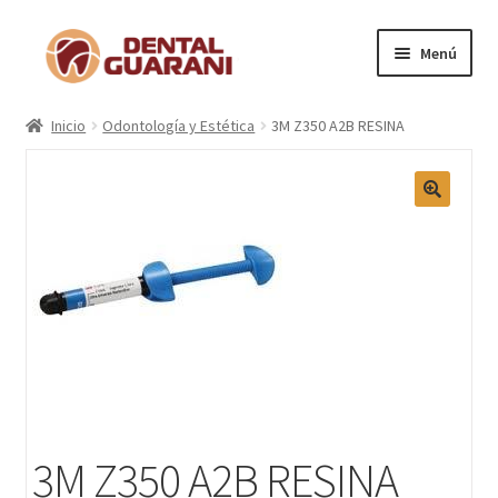
Menú
Inicio
Inicio
Odontología y Estética
3M Z350 A2B RESINA
Blogs
Nosotros
Contactos
Categorías
Marcas
3M Z350 A2B RESINA
Carrito