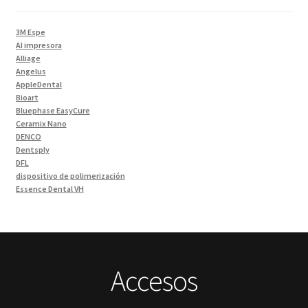
Impresiones 3D y curadora
(2)
Impresora 3D
(1)
3M Espe
Instrumentales
(34)
AI impresora
Alliage
Ivoclar Clinica
(92)
Angelus
Ivoclar Laboratorio
(14)
AppleDental
Bioart
Limas
(3)
Bluephase EasyCure
Materiales de Impresión
(9)
Ceramix Nano
DENCO
Odontología Gral
(33)
Dentsply
Odontología y Estética
(103)
DFL
dispositivo de polimerización
Ortodoncia
(1)
Essence Dental VH
Pieza de Mano
(5)
Fava
Hu-Friedy
Placas radiográficas
(1)
Impresora 3D
Profilaxis y Prevención
(5)
Ivoclar
Jota
Prótesis
(23)
lámpara
Accesos
Sillas
(3)
MetaBiomed
Sillones Odontológicos y Equipamientos
(11)
Misawa
mocho