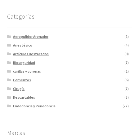
Categorías
Aeropulidor Arenador
(1)
Anestésico
(4)
Artículos Destacados
(8)
Bioseguridad
(7)
carillas y coronas
(1)
Cementos
(6)
Cirugía
(7)
Descartables
(3)
Endodoncia y Periodoncia
(77)
Escaner
(1)
Fotopolimerizadores
(5)
Marcas
Imagen
(10)