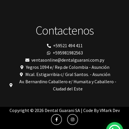
Prime Dental
Ribbond
Shining
silla
Contactenos
Solventum
TDV
tedequim
Unilene
+59521 494 411
VDW
+595981982563
Vigodent
Villevie
ventasonline@dentalguarani.com.py
Woodpecker
Yegros 1094 e/ Rep.de Colombia - Asunción
Xpect Vision
Mcal. Estigarribia c/ Gral Santos. - Asunción
Av. Bernardino Caballero e/ Humaita y Caballero -
Ciudad del Este
Copyright © 2026 Dental Guarani SA | Code By
VMark Dev