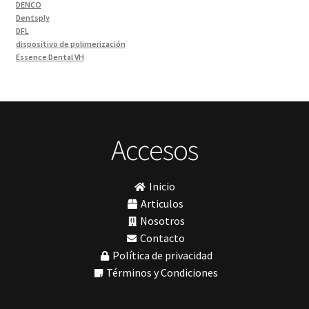
DENCO
Odontología Gral
(33)
Dentsply
Odontología y Estética
(103)
DFL
dispositivo de polimerización
Ortodoncia
(1)
Essence Dental VH
Pieza de Mano
(5)
Fava
Hu-Friedy
Placas radiográficas
(1)
Impresora 3D
Profilaxis y Prevención
(5)
Ivoclar
Jota
Prótesis
(23)
lámpara
Accesos
Sillas
(3)
MetaBiomed
Sillones Odontológicos y Equipamientos
(11)
Misawa
mocho
Soluciones digitales
(9)
Inicio
mochos
Tomógrafos
(1)
MODELO GM 1
Articulos
Morelli
Nosotros
MTO - 3
Contacto
My Meyer
Política de privacidad
Nic tone
PANTALLA TÁCTIL INTUITIVA
Términos y Condiciones
Phrozen
Polimerización
polimerización de todos los materiales dentales