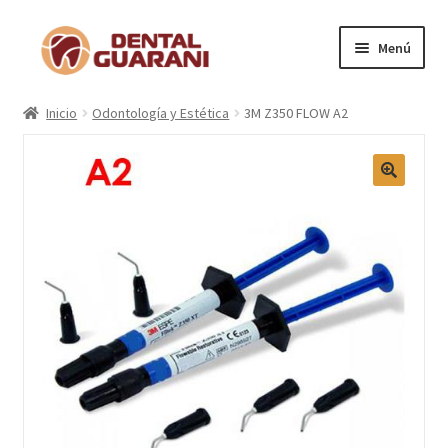
Menú
Inicio
Inicio
Odontología y Estética
3M Z350 FLOW A2
Blogs
Nosotros
Contactos
Categorías
Marcas
Carrito