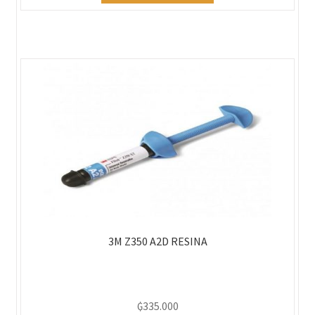
3M Z350 A2D RESINA
₲
335.000