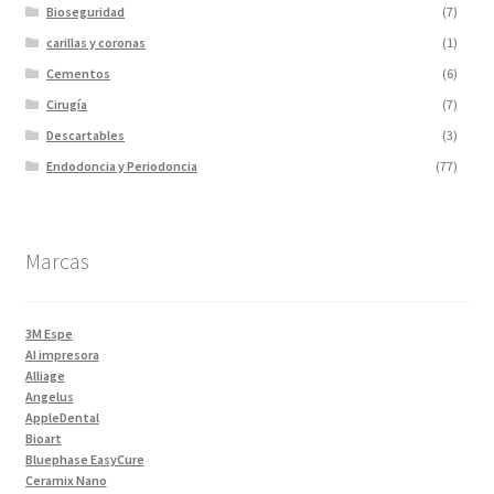
Bioseguridad
(7)
carillas y coronas
(1)
Cementos
(6)
Cirugía
(7)
Descartables
(3)
Endodoncia y Periodoncia
(77)
Escaner
(1)
Fotopolimerizadores
(5)
Marcas
Imagen
(10)
Impresiones 3D y curadora
(2)
Impresora 3D
(1)
3M Espe
Instrumentales
(34)
AI impresora
Alliage
Ivoclar Clinica
(92)
Angelus
Ivoclar Laboratorio
(14)
AppleDental
Bioart
Limas
(3)
Bluephase EasyCure
Materiales de Impresión
(9)
Ceramix Nano