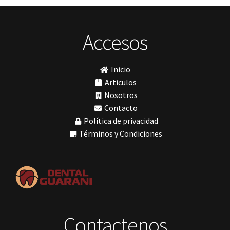
Impresora 3D
Profilaxis y Prevención
(5)
Ivoclar
Jota
Prótesis
(23)
lámpara
Accesos
Sillas
(3)
MetaBiomed
Sillones Odontológicos y Equipamientos
(11)
Misawa
mocho
Soluciones digitales
(9)
Inicio
mochos
Tomógrafos
(1)
MODELO GM 1
Articulos
Morelli
Nosotros
MTO - 3
Contacto
My Meyer
Política de privacidad
Nic tone
PANTALLA TÁCTIL INTUITIVA
Términos y Condiciones
Phrozen
Polimerización
polimerización de todos los materiales dentales
Prime Dental
Ribbond
Shining
silla
Solventum
Contactenos
TDV
tedequim