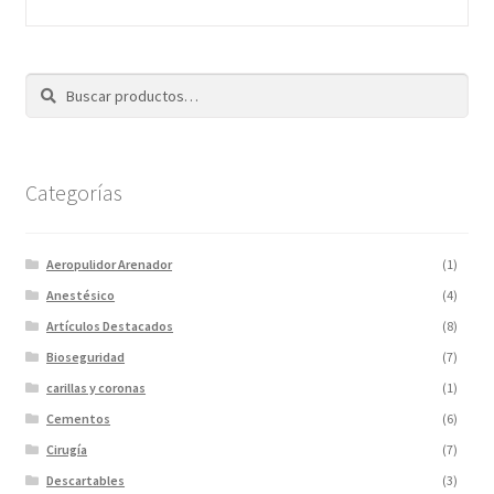
Buscar
Categorías
Aeropulidor Arenador
(1)
Anestésico
(4)
Artículos Destacados
(8)
Bioseguridad
(7)
carillas y coronas
(1)
Cementos
(6)
Cirugía
(7)
Descartables
(3)