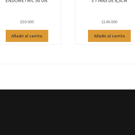
ENDOMETRIC 50 UN.
3 TIRAS DE 8,5CM
₲
50.000
₲
140.000
Añadir al carrito
Añadir al carrito