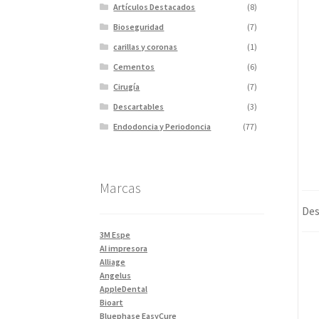
Artículos Destacados
(8)
Bioseguridad
(7)
carillas y coronas
(1)
Cementos
(6)
Cirugía
(7)
Descartables
(3)
Endodoncia y Periodoncia
(77)
Escaner
(1)
Fotopolimerizadores
(5)
Marcas
Imagen
(10)
Impresiones 3D y curadora
(2)
Des
Impresora 3D
(1)
3M Espe
Instrumentales
(34)
AI impresora
Alliage
Ivoclar Clinica
(92)
Angelus
Ivoclar Laboratorio
(14)
AppleDental
Bioart
Limas
(3)
Bluephase EasyCure