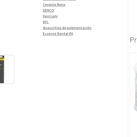
Materiales de Impresión
(9)
Ceramix Nano
DENCO
Odontología Gral
(33)
Dentsply
Odontología y Estética
(103)
DFL
dispositivo de polimerización
Ortodoncia
(1)
Essence Dental VH
Pieza de Mano
(5)
Pr
Fava
Hu-Friedy
Placas radiográficas
(1)
Impresora 3D
Profilaxis y Prevención
(5)
Ivoclar
Jota
Prótesis
(23)
lámpara
Sillas
(3)
MetaBiomed
Sillones Odontológicos y
Misawa
Equipamientos
(11)
mocho
mochos
Soluciones digitales
(9)
MODELO GM 1
Tomógrafos
(1)
Morelli
MTO - 3
My Meyer
Nic tone
PANTALLA TÁCTIL INTUITIVA
Phrozen