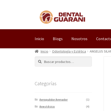
Inicio
Blogs
Nosotros
Contact
Inicio
Odontología y Estética
ANGELUS SILA
Buscar
Categorías
Aeropulidor Arenador
(1)
Anestésico
(4)