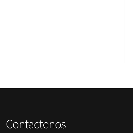
Polimerización
polimerización de todos los materiales
dentales
Prime Dental
Ribbond
Shining
silla
Solventum
TDV
tedequim
Unilene
VDW
Vigodent
Villevie
Woodpecker
Xpect Vision
Contactenos