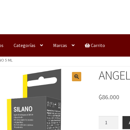
os
Categorías
Marcas
Carrito
NO 5 ML
ANGEL
₲
86.000