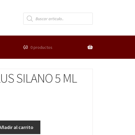
₲
0
0 productos
US SILANO 5 ML
Añadir al carrito