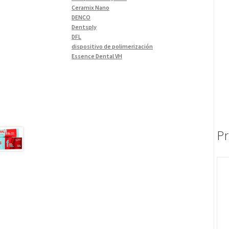
Materiales de Impresión
(9)
Ceramix Nano
DENCO
Odontología Gral
(33)
Dentsply
Odontología y Estética
(103)
DFL
dispositivo de polimerización
Ortodoncia
(1)
Essence Dental VH
Pieza de Mano
(5)
Fava
Hu-Friedy
Placas radiográficas
(1)
Impresora 3D
Profilaxis y Prevención
(5)
Ivoclar
Jota
Prótesis
(23)
lámpara
Sillas
(3)
MetaBiomed
Pr
Sillones Odontológicos y
Misawa
Equipamientos
(11)
mocho
mochos
Soluciones digitales
(9)
MODELO GM 1
Tomógrafos
(1)
Morelli
MTO - 3
My Meyer
Nic tone
PANTALLA TÁCTIL INTUITIVA
Phrozen