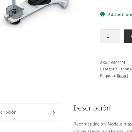
0 disponible
SKU:
16800001
Categoría:
Odonto
Etiqueta:
Bioart
Descripción
cripción
Recomendación: Modelo más t
con ajuste de la distancia in