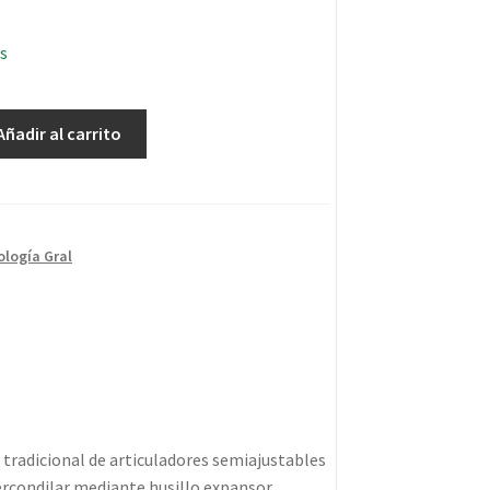
s
Añadir al carrito
logía Gral
radicional de articuladores semiajustables
tercondilar mediante husillo expansor