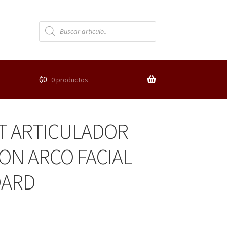
₲
0
0 productos
T ARTICULADOR
CON ARCO FACIAL
DARD