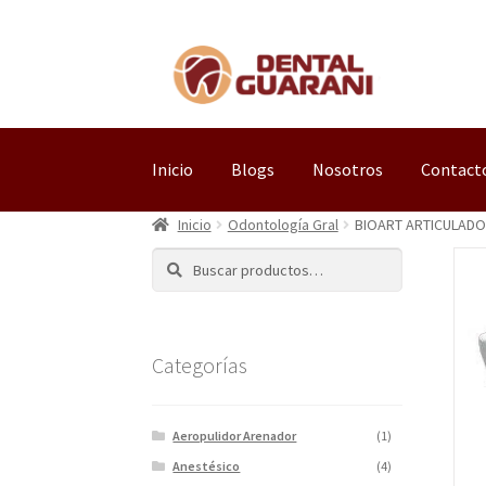
Inicio
Blogs
Nosotros
Contact
Inicio
Odontología Gral
BIOART ARTICULADO
Buscar
Categorías
Aeropulidor Arenador
(1)
Anestésico
(4)