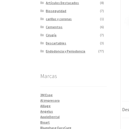
Artículos Destacados
(8)
Bioseguridad
(7)
carillas y coronas
(1)
Cementos
(6)
Cirugía
(7)
Descartables
(3)
Endodoncia y Periodoncia
(77)
Escaner
(1)
Fotopolimerizadores
(5)
Marcas
Imagen
(10)
Impresiones 3D y curadora
(2)
Impresora 3D
(1)
3M Espe
Instrumentales
(34)
AI impresora
Alliage
Ivoclar Clinica
(92)
Des
Angelus
Ivoclar Laboratorio
(14)
AppleDental
Bioart
Limas
(3)
Bluephase EasyCure