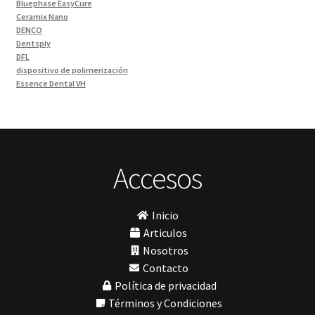
Bluephase EasyCure
Materiales de Impresión
(9)
Ceramix Nano
DENCO
Odontología Gral
(33)
Dentsply
Odontología y Estética
(103)
DFL
dispositivo de polimerización
Ortodoncia
(1)
Essence Dental VH
Pieza de Mano
(5)
Fava
Hu-Friedy
Placas radiográficas
(1)
Impresora 3D
Profilaxis y Prevención
(5)
Ivoclar
Jota
Prótesis
(23)
lámpara
Accesos
Sillas
(3)
MetaBiomed
Sillones Odontológicos y Equipamientos
(11)
Misawa
mocho
Soluciones digitales
(9)
Inicio
mochos
Tomógrafos
(1)
MODELO GM 1
Articulos
Morelli
Nosotros
MTO - 3
Contacto
My Meyer
Política de privacidad
Nic tone
PANTALLA TÁCTIL INTUITIVA
Términos y Condiciones
Phrozen