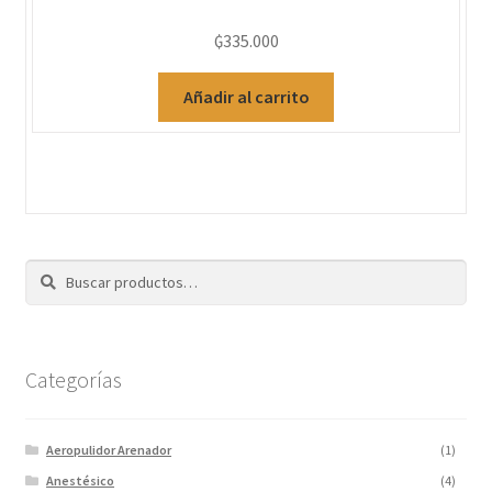
₲
335.000
Añadir al carrito
Buscar
Categorías
Aeropulidor Arenador
(1)
Anestésico
(4)