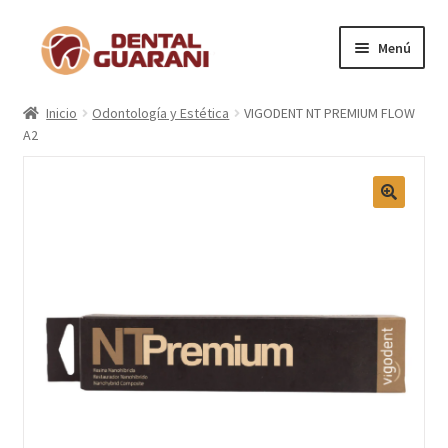
Menú
Inicio
Inicio
Odontología y Estética
VIGODENT NT PREMIUM FLOW
A2
Blogs
Nosotros
Contactos
Categorías
Marcas
Carrito