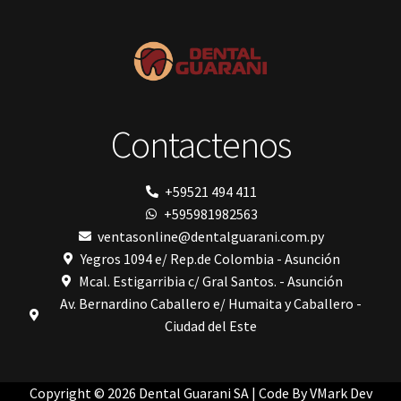
Polimerización
polimerización de todos los materiales dentales
Prime Dental
Ribbond
Shining
silla
Solventum
Contactenos
TDV
tedequim
Unilene
VDW
+59521 494 411
Vigodent
+595981982563
Villevie
Woodpecker
ventasonline@dentalguarani.com.py
Xpect Vision
Yegros 1094 e/ Rep.de Colombia - Asunción
Mcal. Estigarribia c/ Gral Santos. - Asunción
Av. Bernardino Caballero e/ Humaita y Caballero -
Ciudad del Este
Copyright © 2026 Dental Guarani SA | Code By
VMark Dev