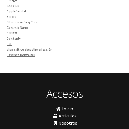
Alliage
Ivoclar Clinica
(92)
Angelus
Ivoclar Laboratorio
(14)
AppleDental
Bioart
Limas
(3)
Bluephase EasyCure
Materiales de Impresión
(9)
Ceramix Nano
DENCO
Odontología Gral
(33)
Dentsply
Odontología y Estética
(103)
DFL
dispositivo de polimerización
Ortodoncia
(1)
Essence Dental VH
Pieza de Mano
(5)
Fava
Hu-Friedy
Placas radiográficas
(1)
Impresora 3D
Profilaxis y Prevención
(5)
Ivoclar
Jota
Prótesis
(23)
lámpara
Accesos
Sillas
(3)
MetaBiomed
Sillones Odontológicos y Equipamientos
(11)
Misawa
mocho
Soluciones digitales
(9)
Inicio
mochos
Tomógrafos
(1)
MODELO GM 1
Articulos
Morelli
Nosotros
MTO - 3