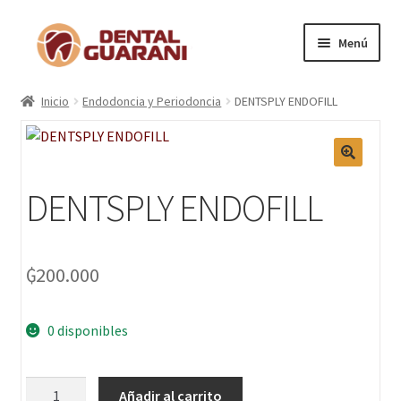
Menú
Inicio
Inicio
Endodoncia y Periodoncia
DENTSPLY ENDOFILL
Blogs
Nosotros
DENTSPLY ENDOFILL
Contactos
₲
200.000
Categorías
Marcas
0 disponibles
Carrito
Añadir al carrito