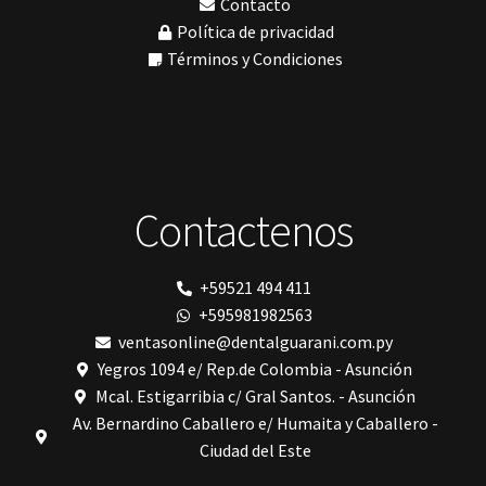
Contacto
My Meyer
Política de privacidad
Nic tone
PANTALLA TÁCTIL INTUITIVA
Términos y Condiciones
Phrozen
Polimerización
polimerización de todos los materiales dentales
Prime Dental
Ribbond
Shining
silla
Contactenos
Solventum
TDV
tedequim
Unilene
+59521 494 411
VDW
+595981982563
Vigodent
Villevie
ventasonline@dentalguarani.com.py
Woodpecker
Yegros 1094 e/ Rep.de Colombia - Asunción
Xpect Vision
Mcal. Estigarribia c/ Gral Santos. - Asunción
Av. Bernardino Caballero e/ Humaita y Caballero -
Ciudad del Este