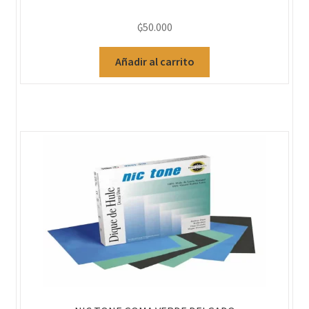
₲
50.000
Añadir al carrito