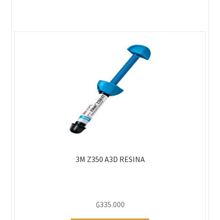
3M Z350 A3D RESINA
₲
335.000