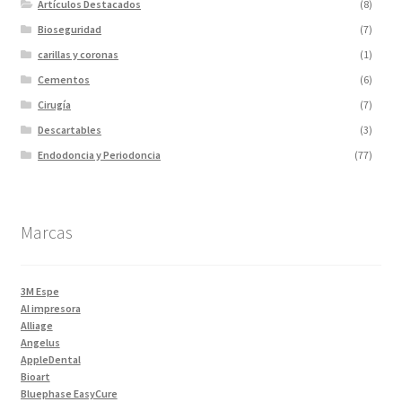
Artículos Destacados
(8)
Bioseguridad
(7)
carillas y coronas
(1)
Cementos
(6)
Cirugía
(7)
Descartables
(3)
Endodoncia y Periodoncia
(77)
Escaner
(1)
Fotopolimerizadores
(5)
Marcas
Imagen
(10)
Impresiones 3D y curadora
(2)
Impresora 3D
(1)
3M Espe
Instrumentales
(34)
AI impresora
Alliage
Ivoclar Clinica
(92)
Angelus
Ivoclar Laboratorio
(14)
AppleDental
Bioart
Limas
(3)
Bluephase EasyCure