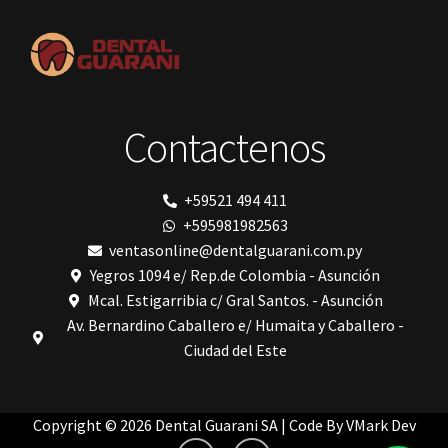
polimerización de todos los materiales dentales
Prime Dental
Ribbond
Shining
silla
Solventum
Contactenos
TDV
tedequim
Unilene
VDW
+59521 494 411
Vigodent
+595981982563
Villevie
Woodpecker
ventasonline@dentalguarani.com.py
Xpect Vision
Yegros 1094 e/ Rep.de Colombia - Asunción
Mcal. Estigarribia c/ Gral Santos. - Asunción
Av. Bernardino Caballero e/ Humaita y Caballero -
Ciudad del Este
Copyright © 2026 Dental Guarani SA | Code By
VMark Dev