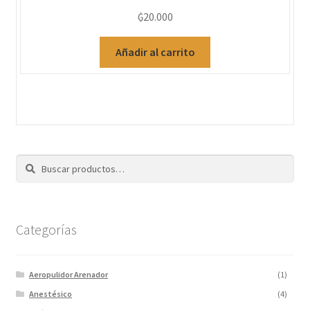
₲
20.000
Añadir al carrito
Buscar
Categorías
Aeropulidor Arenador
(1)
Anestésico
(4)