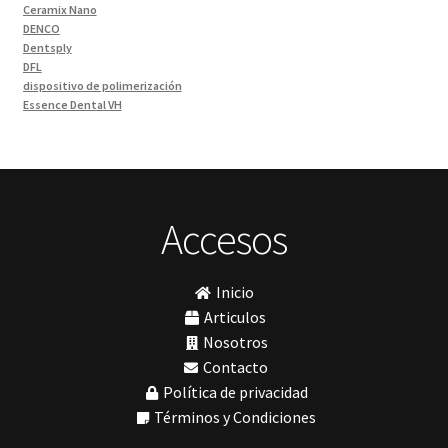
Materiales de Impresión
(9)
Ceramix Nano
DENCO
Odontología Gral
(33)
Dentsply
Odontología y Estética
(103)
DFL
dispositivo de polimerización
Ortodoncia
(1)
Essence Dental VH
Pieza de Mano
(5)
Fava
Hu-Friedy
Placas radiográficas
(1)
Impresora 3D
Profilaxis y Prevención
(5)
Ivoclar
Jota
Prótesis
(23)
lámpara
Accesos
Sillas
(3)
MetaBiomed
Sillones Odontológicos y Equipamientos
(11)
Misawa
mocho
Soluciones digitales
(9)
Inicio
mochos
Tomógrafos
(1)
MODELO GM 1
Articulos
Morelli
Nosotros
MTO - 3
Contacto
My Meyer
Política de privacidad
Nic tone
PANTALLA TÁCTIL INTUITIVA
Términos y Condiciones
Phrozen
Polimerización