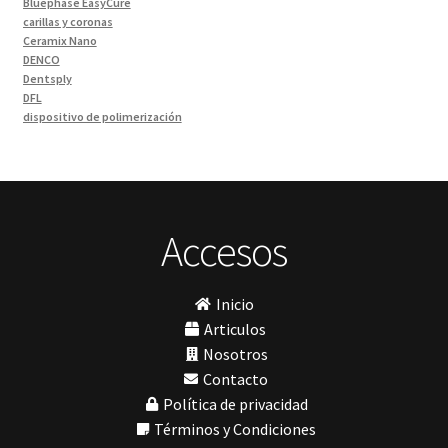
Bluephase EasyCure
Materiales de Impresión
(9)
carillas y coronas
Ceramix Nano
Odontología Gral
(31)
DENCO
Odontología y Estética
(103)
Dentsply
DFL
Ortodoncia
(1)
dispositivo de polimerización
Pieza de Mano
(5)
ESCANEO DE 360º
Essence Dental VH
Placas radiográficas
(1)
Fava
Profilaxis y Prevención
(5)
Hu-Friedy
Impresora 3D
Prótesis
(23)
Ivoclar
Accesos
Sillas
(1)
Jota
Sillones Odontológicos y Equipamientos
(11)
lámpara
MetaBiomed
Soluciones digitales
(9)
Inicio
Misawa
Tomógrafos
(1)
Morelli
Articulos
My Meyer
Nosotros
Nic tone
Contacto
PANTALLA TÁCTIL INTUITIVA
Política de privacidad
Phrozen
Polimerización
Términos y Condiciones
polimerización de todos los materiales dentales