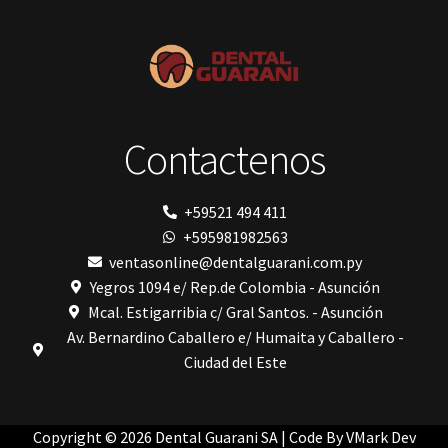
Prime Dental
resinas
Ribbond
Shining
Solventum
TDV
tedequim
Contactenos
TOMOGRAFÍA COMPUTARIZADA
Unilene
VDW
Vigodent
+59521 494 411
Villevie
+595981982563
VistaScan Nano Easy
Woodpecker
ventasonline@dentalguarani.com.py
Xpect Vision
Yegros 1094 e/ Rep.de Colombia - Asunción
Mcal. Estigarribia c/ Gral Santos. - Asunción
Av. Bernardino Caballero e/ Humaita y Caballero -
Ciudad del Este
Copyright © 2026 Dental Guarani SA | Code By
VMark Dev