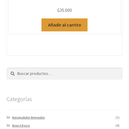
₲
35.000
Añadir al carrito
Buscar
Categorías
Aeropulidor Arenador
(1)
Anestésico
(4)