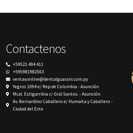
dentales
Prime Dental
resinas
Ribbond
Shining
Solventum
TDV
tedequim
Contactenos
TOMOGRAFÍA COMPUTARIZADA
Unilene
VDW
Vigodent
+59521 494 411
Villevie
+595981982563
VistaScan Nano Easy
ventasonline@dentalguarani.com.py
Woodpecker
Yegros 1094 e/ Rep.de Colombia - Asunción
Xpect Vision
Mcal. Estigarribia c/ Gral Santos. - Asunción
Av. Bernardino Caballero e/ Humaita y Caballero -
Ciudad del Este