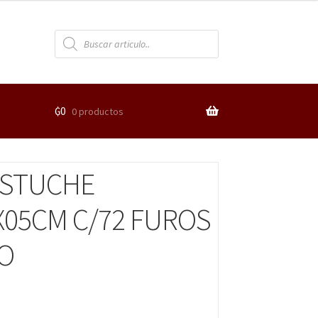
₲
0
0 productos
ESTUCHE
X05CM C/72 FUROS
O