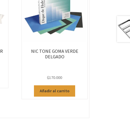
ER
NIC TONE GOMA VERDE
DELGADO
₲
170.000
Añadir al carrito