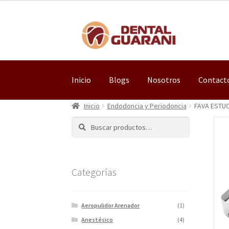
Inicio
Blogs
Nosotros
Contact
Inicio
Endodoncia y Periodoncia
FAVA ESTU
Buscar
Categorías
Aeropulidor Arenador
(1)
Anestésico
(4)