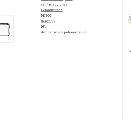
Materiales de Impresión
(9)
carillas y coronas
Ceramix Nano
Odontología Gral
(30)
DENCO
Odontología y Estética
(103)
Dentsply
DFL
Ortodoncia
(1)
dispositivo de polimerización
Pieza de Mano
(5)
ESCANEO DE 360º
Essence Dental VH
Placas radiográficas
(1)
Fava
Profilaxis y Prevención
(5)
Hu-Friedy
Impresora 3D
Prótesis
(23)
Ivoclar
Sillones Odontológicos y
Jota
Equipamientos
(11)
lámpara
Soluciones digitales
(9)
MetaBiomed
Misawa
Tomógrafos
(1)
Morelli
My Meyer
Nic tone
PANTALLA TÁCTIL INTUITIVA
Phrozen
Polimerización
polimerización de todos los materiales