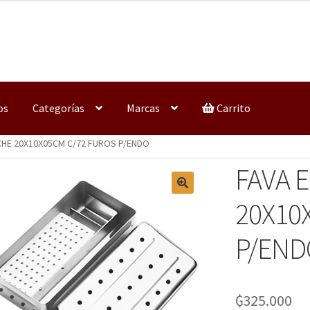
os
Categorías
Marcas
Carrito
CHE 20X10X05CM C/72 FUROS P/ENDO
FAVA 
20X10
P/END
₲
325.000