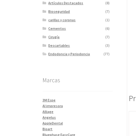
Artículos Destacados
(8)
Bioseguridad
(7)
carillas y coronas
(1)
Cementos
(6)
Cirugía
(7)
Descartables
(3)
Endodoncia y Periodoncia
(77)
Escaner
(1)
Fotopolimerizadores
(5)
Marcas
Imagen
(10)
Impresiones 3D y curadora
(2)
Pr
Impresora 3D
(1)
3M Espe
Instrumentales
(34)
AI impresora
Alliage
Ivoclar Clinica
(92)
Angelus
Ivoclar Laboratorio
(14)
AppleDental
Bioart
Limas
(3)
Bluephase EasyCure