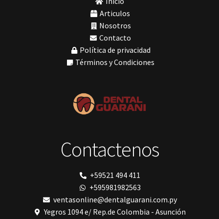
Inicio
Misawa
Morelli
Articulos
My Meyer
Nosotros
Nic tone
Contacto
PANTALLA TÁCTIL INTUITIVA
Política de privacidad
Phrozen
Polimerización
Términos y Condiciones
polimerización de todos los materiales dentales
Prime Dental
resinas
Ribbond
Shining
Solventum
TDV
tedequim
Contactenos
TOMOGRAFÍA COMPUTARIZADA
Unilene
VDW
Vigodent
+59521 494 411
Villevie
+595981982563
VistaScan Nano Easy
Woodpecker
ventasonline@dentalguarani.com.py
Xpect Vision
Yegros 1094 e/ Rep.de Colombia - Asunción