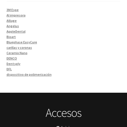
Impresora 3D
(1)
3M Espe
Instrumentales
(34)
AI impresora
Alliage
Ivoclar Clinica
(92)
Angelus
Ivoclar Laboratorio
(14)
AppleDental
Bioart
Limas
(3)
Bluephase EasyCure
Materiales de Impresión
(9)
carillas y coronas
Ceramix Nano
Odontología Gral
(30)
DENCO
Odontología y Estética
(103)
Dentsply
DFL
Ortodoncia
(1)
dispositivo de polimerización
Pieza de Mano
(5)
ESCANEO DE 360º
Essence Dental VH
Placas radiográficas
(1)
Fava
Profilaxis y Prevención
(5)
Hu-Friedy
Impresora 3D
Prótesis
(23)
Ivoclar
Accesos
Sillones Odontológicos y Equipamientos
(11)
Jota
Soluciones digitales
(9)
lámpara
MetaBiomed
Tomógrafos
(1)