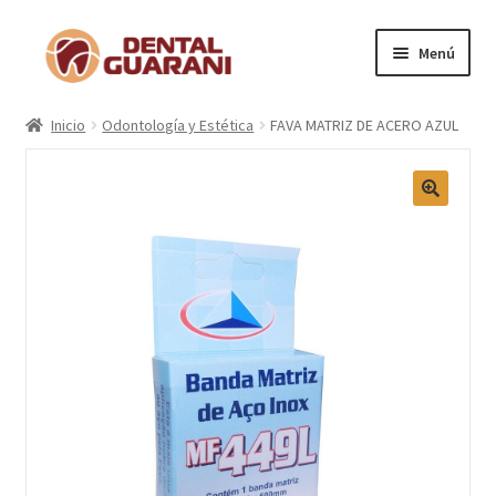
Menú
Inicio
Inicio
Odontología y Estética
FAVA MATRIZ DE ACERO AZUL
Blogs
Nosotros
Contactos
Categorías
Marcas
Carrito