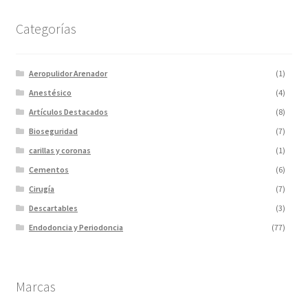
Categorías
Aeropulidor Arenador
(1)
Anestésico
(4)
Artículos Destacados
(8)
Bioseguridad
(7)
carillas y coronas
(1)
Cementos
(6)
Cirugía
(7)
Descartables
(3)
Endodoncia y Periodoncia
(77)
Escaner
(1)
Fotopolimerizadores
(5)
Marcas
Imagen
(10)
Impresiones 3D y curadora
(2)