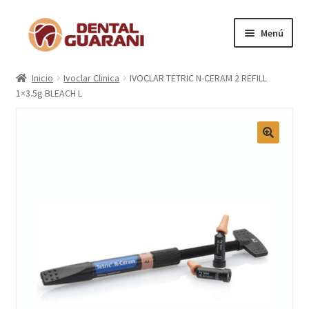
Menú
Inicio
Inicio
Ivoclar Clinica
IVOCLAR TETRIC N-CERAM 2 REFILL
1×3.5g BLEACH L
Blogs
Nosotros
Contactos
Categorías
Marcas
Carrito