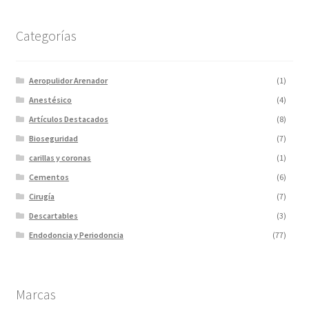
Categorías
Aeropulidor Arenador
(1)
Anestésico
(4)
Artículos Destacados
(8)
Bioseguridad
(7)
carillas y coronas
(1)
Cementos
(6)
Cirugía
(7)
Descartables
(3)
Endodoncia y Periodoncia
(77)
Escaner
(1)
Fotopolimerizadores
(5)
Marcas
Imagen
(10)