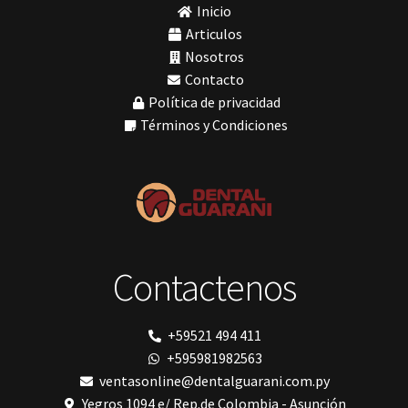
Soluciones digitales
(9)
Inicio
mochos
Tomógrafos
(1)
MODELO GM 1
Articulos
Morelli
Nosotros
MTO - 3
Contacto
My Meyer
Política de privacidad
Nic tone
PANTALLA TÁCTIL INTUITIVA
Términos y Condiciones
Phrozen
Polimerización
polimerización de todos los materiales dentales
Prime Dental
Ribbond
Shining
silla
Solventum
Contactenos
TDV
tedequim
Unilene
VDW
+59521 494 411
Vigodent
+595981982563
Villevie
Woodpecker
ventasonline@dentalguarani.com.py
Xpect Vision
Yegros 1094 e/ Rep.de Colombia - Asunción