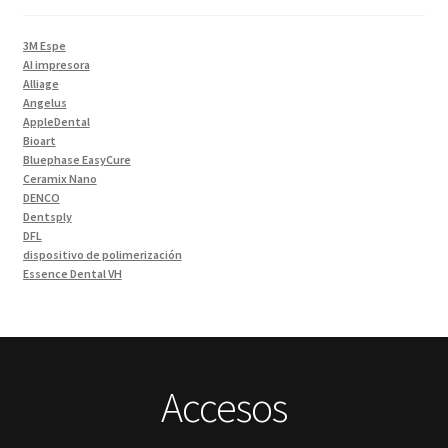
Impresiones 3D y curadora
(2)
Impresora 3D
(1)
3M Espe
Instrumentales
(34)
AI impresora
Alliage
Ivoclar Clinica
(92)
Angelus
Ivoclar Laboratorio
(14)
AppleDental
Bioart
Limas
(3)
Bluephase EasyCure
Materiales de Impresión
(9)
Ceramix Nano
DENCO
Odontología Gral
(33)
Dentsply
Odontología y Estética
(103)
DFL
dispositivo de polimerización
Ortodoncia
(1)
Essence Dental VH
Pieza de Mano
(5)
Fava
Hu-Friedy
Placas radiográficas
(1)
Impresora 3D
Profilaxis y Prevención
(5)
Ivoclar
Jota
Prótesis
(23)
lámpara
Accesos
Sillas
(3)
MetaBiomed
Sillones Odontológicos y Equipamientos
(11)
Misawa
mocho