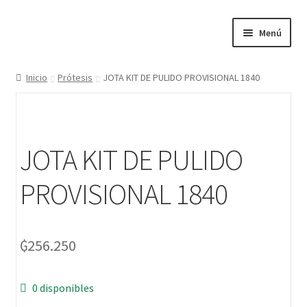
Menú
Inicio
Inicio
Prótesis
JOTA KIT DE PULIDO PROVISIONAL 1840
Blogs
Nosotros
JOTA KIT DE PULIDO
Contactos
PROVISIONAL 1840
Categorías
₲
256.250
Marcas
Carrito
0 disponibles