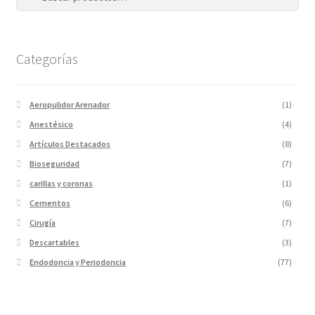
Categorías
Aeropulidor Arenador
(1)
Anestésico
(4)
Artículos Destacados
(8)
Bioseguridad
(7)
carillas y coronas
(1)
Cementos
(6)
Cirugía
(7)
Descartables
(3)
Endodoncia y Periodoncia
(77)
Escaner
(1)
Fotopolimerizadores
(5)