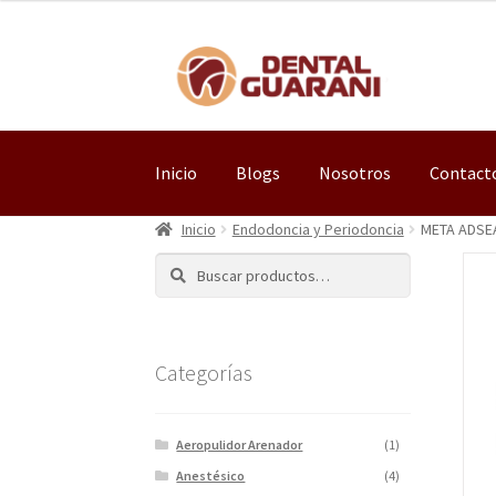
Inicio
Blogs
Nosotros
Contact
Inicio
Endodoncia y Periodoncia
META ADSE
Buscar
Categorías
Aeropulidor Arenador
(1)
Anestésico
(4)