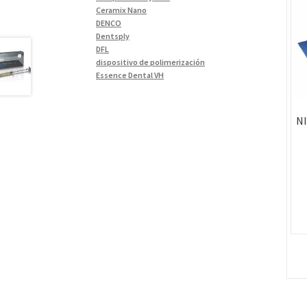
Materiales de Impresión
(9)
Ceramix Nano
DENCO
Odontología Gral
(33)
Dentsply
Odontología y Estética
(103)
DFL
dispositivo de polimerización
Ortodoncia
(1)
Essence Dental VH
Pieza de Mano
(5)
Fava
Hu-Friedy
Placas radiográficas
(1)
Impresora 3D
N
Profilaxis y Prevención
(5)
Ivoclar
Jota
Prótesis
(23)
lámpara
Sillas
(3)
MetaBiomed
Sillones Odontológicos y
Misawa
Equipamientos
(11)
mocho
mochos
Soluciones digitales
(9)
MODELO GM 1
Tomógrafos
(1)
Morelli
MTO - 3
My Meyer
Nic tone
PANTALLA TÁCTIL INTUITIVA
Phrozen