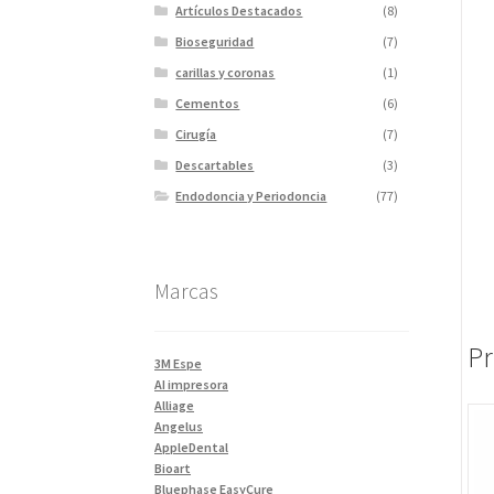
Artículos Destacados
(8)
Bioseguridad
(7)
carillas y coronas
(1)
Cementos
(6)
Cirugía
(7)
Descartables
(3)
Endodoncia y Periodoncia
(77)
Escaner
(1)
Fotopolimerizadores
(5)
Marcas
Imagen
(10)
Impresiones 3D y curadora
(2)
Pr
Impresora 3D
(1)
3M Espe
Instrumentales
(34)
AI impresora
Alliage
Ivoclar Clinica
(92)
Angelus
Ivoclar Laboratorio
(14)
AppleDental
Bioart
Limas
(3)
Bluephase EasyCure