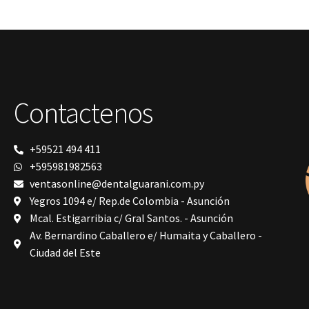
Polimerización
polimerización de todos los materiales
dentales
Prime Dental
Ribbond
Shining
silla
Solventum
Contactenos
TDV
tedequim
Unilene
VDW
+59521 494 411
Vigodent
+595981982563
Villevie
ventasonline@dentalguarani.com.py
Woodpecker
Yegros 1094 e/ Rep.de Colombia - Asunción
Xpect Vision
Mcal. Estigarribia c/ Gral Santos. - Asunción
Av. Bernardino Caballero e/ Humaita y Caballero -
Ciudad del Este