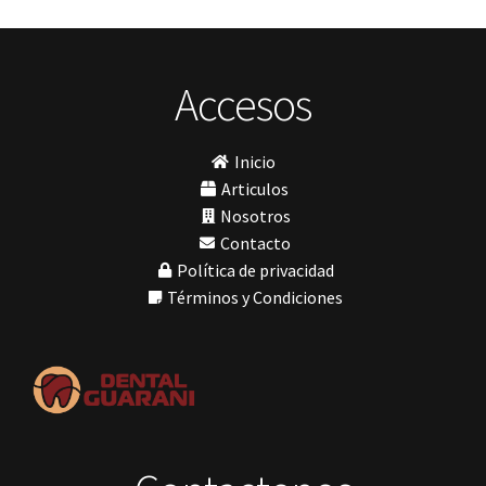
Placas radiográficas
(1)
Impresora 3D
Profilaxis y Prevención
(5)
Ivoclar
Jota
Prótesis
(23)
lámpara
Accesos
Sillas
(3)
MetaBiomed
Sillones Odontológicos y Equipamientos
(11)
Misawa
mocho
Soluciones digitales
(9)
Inicio
mochos
Tomógrafos
(1)
MODELO GM 1
Articulos
Morelli
Nosotros
MTO - 3
Contacto
My Meyer
Política de privacidad
Nic tone
PANTALLA TÁCTIL INTUITIVA
Términos y Condiciones
Phrozen
Polimerización
polimerización de todos los materiales dentales
Prime Dental
Ribbond
Shining
silla
Solventum
TDV