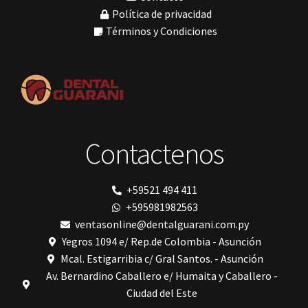
Política de privacidad
Nic tone
PANTALLA TÁCTIL INTUITIVA
Términos y Condiciones
Phrozen
Polimerización
polimerización de todos los materiales dentales
Prime Dental
Ribbond
Shining
silla
Solventum
Contactenos
TDV
tedequim
Unilene
VDW
+59521 494 411
Vigodent
+595981982563
Villevie
Woodpecker
ventasonline@dentalguarani.com.py
Xpect Vision
Yegros 1094 e/ Rep.de Colombia - Asunción
Mcal. Estigarribia c/ Gral Santos. - Asunción
Av. Bernardino Caballero e/ Humaita y Caballero -
Ciudad del Este