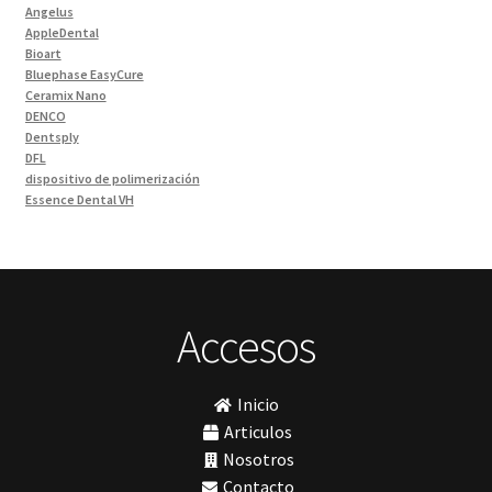
Angelus
Ivoclar Laboratorio
(14)
AppleDental
Bioart
Limas
(3)
Bluephase EasyCure
Materiales de Impresión
(9)
Ceramix Nano
DENCO
Odontología Gral
(33)
Dentsply
Odontología y Estética
(103)
DFL
dispositivo de polimerización
Ortodoncia
(1)
Essence Dental VH
Pieza de Mano
(5)
Fava
Hu-Friedy
Placas radiográficas
(1)
Impresora 3D
Profilaxis y Prevención
(5)
Ivoclar
Jota
Prótesis
(23)
lámpara
Accesos
Sillas
(3)
MetaBiomed
Sillones Odontológicos y Equipamientos
(11)
Misawa
mocho
Soluciones digitales
(9)
Inicio
mochos
Tomógrafos
(1)
MODELO GM 1
Articulos
Morelli
Nosotros
MTO - 3
Contacto
My Meyer