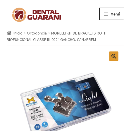
Menú
Inicio
Inicio
Ortodoncia
MORELLI KIT DE BRACKETS ROTH
BIOFUNCIONAL CLASSE III .022″ GANCHO. CAN./PREM
Blogs
Nosotros
Contactos
Categorías
Marcas
Carrito