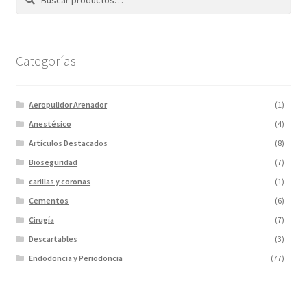
Categorías
Aeropulidor Arenador
(1)
Anestésico
(4)
Artículos Destacados
(8)
Bioseguridad
(7)
carillas y coronas
(1)
Cementos
(6)
Cirugía
(7)
Descartables
(3)
Endodoncia y Periodoncia
(77)
Escaner
(1)
Fotopolimerizadores
(5)