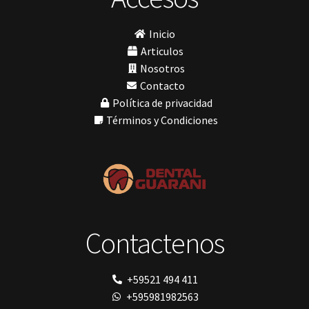
Soluciones digitales
(9)
lámpara
MetaBiomed
Tomógrafos
(1)
Inicio
Misawa
Morelli
Articulos
My Meyer
Nosotros
Nic tone
Contacto
PANTALLA TÁCTIL INTUITIVA
Política de privacidad
Phrozen
Polimerización
Términos y Condiciones
polimerización de todos los materiales dentales
Prime Dental
resinas
Ribbond
Shining
Solventum
TDV
tedequim
Contactenos
TOMOGRAFÍA COMPUTARIZADA
Unilene
VDW
Vigodent
+59521 494 411
Villevie
+595981982563
VistaScan Nano Easy