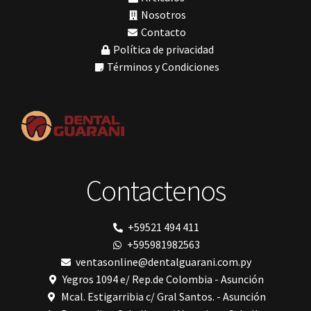
Morelli
Nosotros
MTO - 3
Contacto
My Meyer
Política de privacidad
Nic tone
PANTALLA TÁCTIL INTUITIVA
Términos y Condiciones
Phrozen
Polimerización
polimerización de todos los materiales dentales
Prime Dental
Ribbond
Shining
silla
Solventum
Contactenos
TDV
tedequim
Unilene
VDW
+59521 494 411
Vigodent
+595981982563
Villevie
Woodpecker
ventasonline@dentalguarani.com.py
Xpect Vision
Yegros 1094 e/ Rep.de Colombia - Asunción
Mcal. Estigarribia c/ Gral Santos. - Asunción