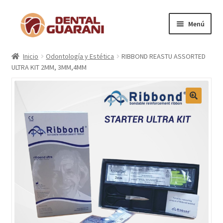
Menú
Inicio
Inicio
Odontología y Estética
RIBBOND REASTU ASSORTED
ULTRA KIT 2MM, 3MM,4MM
Blogs
Nosotros
Contactos
Categorías
Marcas
Carrito