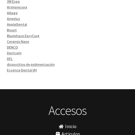
3M Espe
Instrumentales
(34)
AI impresora
Alliage
Ivoclar Clinica
(92)
Angelus
Ivoclar Laboratorio
(14)
AppleDental
Bioart
Limas
(3)
Bluephase EasyCure
Materiales de Impresión
(9)
Ceramix Nano
DENCO
Odontología Gral
(33)
Dentsply
Odontología y Estética
(103)
DFL
dispositivo de polimerización
Ortodoncia
(1)
Essence Dental VH
Pieza de Mano
(5)
Fava
Hu-Friedy
Placas radiográficas
(1)
Impresora 3D
Profilaxis y Prevención
(5)
Ivoclar
Jota
Prótesis
(23)
lámpara
Accesos
Sillas
(3)
MetaBiomed
Sillones Odontológicos y Equipamientos
(11)
Misawa
mocho
Soluciones digitales
(9)
Inicio
mochos
Tomógrafos
(1)
MODELO GM 1
Articulos