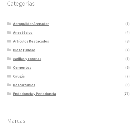
Categorías
Aeropulidor Arenador
(1)
Anestésico
(4)
Artículos Destacados
(8)
Bioseguridad
(7)
carillas y coronas
(1)
Cementos
(6)
Cirugía
(7)
Descartables
(3)
Endodoncia y Periodoncia
(77)
Escaner
(1)
Fotopolimerizadores
(5)
Marcas
Imagen
(10)
Impresiones 3D y curadora
(2)
Impresora 3D
(1)