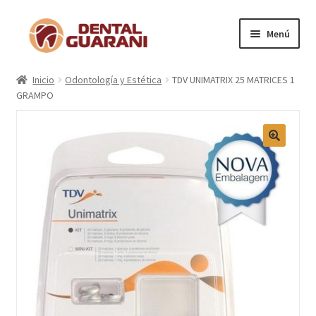
Menú
Inicio
Inicio
Odontología y Estética
TDV UNIMATRIX 25 MATRICES 1
GRAMPO
Blogs
Nosotros
Contactos
Categorías
Marcas
Carrito