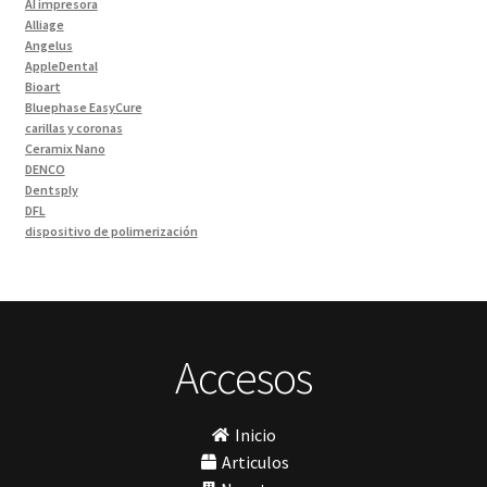
AI impresora
Alliage
Ivoclar Clinica
(92)
Angelus
Ivoclar Laboratorio
(14)
AppleDental
Bioart
Limas
(3)
Bluephase EasyCure
Materiales de Impresión
(9)
carillas y coronas
Ceramix Nano
Odontología Gral
(30)
DENCO
Odontología y Estética
(103)
Dentsply
DFL
Ortodoncia
(1)
dispositivo de polimerización
Pieza de Mano
(5)
ESCANEO DE 360º
Essence Dental VH
Placas radiográficas
(1)
Fava
Profilaxis y Prevención
(5)
Hu-Friedy
Impresora 3D
Prótesis
(23)
Ivoclar
Accesos
Sillones Odontológicos y Equipamientos
(11)
Jota
Soluciones digitales
(9)
lámpara
MetaBiomed
Tomógrafos
(1)
Inicio
Misawa
Morelli
Articulos
My Meyer