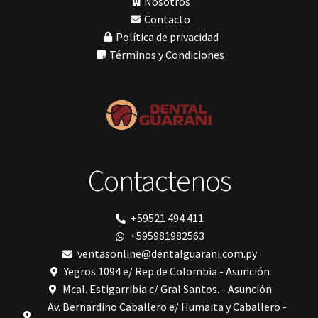
Nosotros
Nic tone
Contacto
PANTALLA TÁCTIL INTUITIVA
Política de privacidad
Phrozen
Polimerización
Términos y Condiciones
polimerización de todos los materiales dentales
Prime Dental
resinas
Ribbond
Shining
Solventum
TDV
tedequim
Contactenos
TOMOGRAFÍA COMPUTARIZADA
Unilene
VDW
Vigodent
+59521 494 411
Villevie
+595981982563
VistaScan Nano Easy
Woodpecker
ventasonline@dentalguarani.com.py
Xpect Vision
Yegros 1094 e/ Rep.de Colombia - Asunción
Mcal. Estigarribia c/ Gral Santos. - Asunción
Av. Bernardino Caballero e/ Humaita y Caballero -