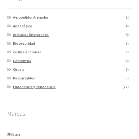
Aeropulidor Arenador
(1)
Anestésico
(4)
Artículos Destacados
(8)
Bioseguridad
(7)
carillas y coronas
(1)
Cementos
(6)
Cirugía
(7)
Descartables
(3)
Endodoncia y Periodoncia
(77)
Escaner
(1)
Fotopolimerizadores
(5)
Marcas
Imagen
(10)
Impresiones 3D y curadora
(2)
Impresora 3D
(1)
3M Espe
Instrumentales
(34)