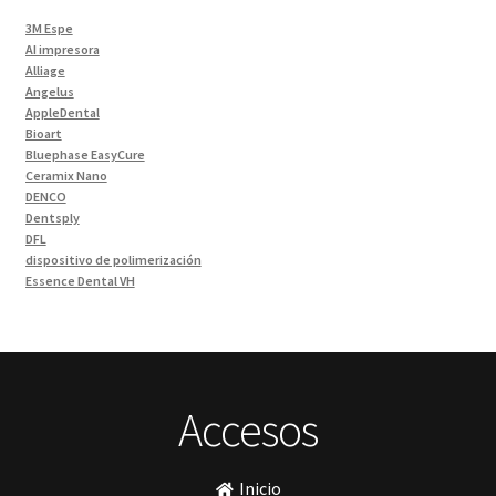
Impresora 3D
(1)
3M Espe
Instrumentales
(34)
AI impresora
Alliage
Ivoclar Clinica
(92)
Angelus
Ivoclar Laboratorio
(14)
AppleDental
Bioart
Limas
(3)
Bluephase EasyCure
Materiales de Impresión
(9)
Ceramix Nano
DENCO
Odontología Gral
(33)
Dentsply
Odontología y Estética
(103)
DFL
dispositivo de polimerización
Ortodoncia
(1)
Essence Dental VH
Pieza de Mano
(5)
Fava
Hu-Friedy
Placas radiográficas
(1)
Impresora 3D
Profilaxis y Prevención
(5)
Ivoclar
Jota
Prótesis
(23)
lámpara
Accesos
Sillas
(3)
MetaBiomed
Sillones Odontológicos y Equipamientos
(11)
Misawa
mocho
Soluciones digitales
(9)
Inicio
mochos