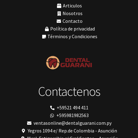
Tomógrafos
(1)
MODELO GM 1
Articulos
Morelli
Nosotros
MTO - 3
Contacto
My Meyer
Política de privacidad
Nic tone
PANTALLA TÁCTIL INTUITIVA
Términos y Condiciones
Phrozen
Polimerización
polimerización de todos los materiales dentales
Prime Dental
Ribbond
Shining
silla
Solventum
Contactenos
TDV
tedequim
Unilene
VDW
+59521 494 411
Vigodent
+595981982563
Villevie
Woodpecker
ventasonline@dentalguarani.com.py
Xpect Vision
Yegros 1094 e/ Rep.de Colombia - Asunción