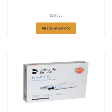
₲
50.000
Añadir al carrito