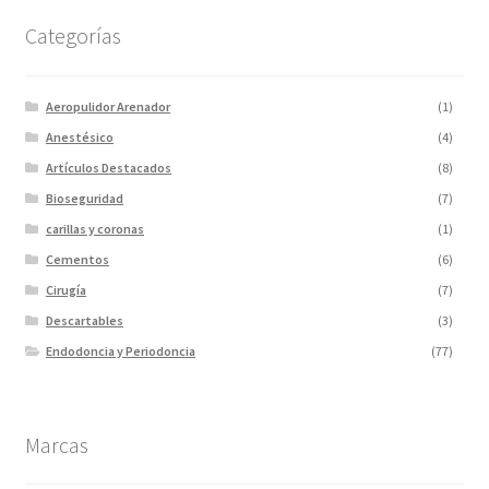
Categorías
Aeropulidor Arenador
(1)
Anestésico
(4)
Artículos Destacados
(8)
Bioseguridad
(7)
carillas y coronas
(1)
Cementos
(6)
Cirugía
(7)
Descartables
(3)
Endodoncia y Periodoncia
(77)
Escaner
(1)
Fotopolimerizadores
(5)
Marcas
Imagen
(10)
Impresiones 3D y curadora
(2)