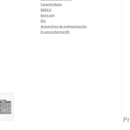
Materiales de Impresión
(9)
Ceramix Nano
DENCO
Odontología Gral
(33)
Dentsply
Odontología y Estética
(103)
DFL
dispositivo de polimerización
Ortodoncia
(1)
Essence Dental VH
Pieza de Mano
(5)
Fava
Hu-Friedy
Placas radiográficas
(1)
Impresora 3D
Profilaxis y Prevención
(5)
Ivoclar
Jota
Prótesis
(23)
lámpara
Sillas
(3)
MetaBiomed
Sillones Odontológicos y
Misawa
Equipamientos
(11)
mocho
mochos
Soluciones digitales
(9)
MODELO GM 1
Tomógrafos
(1)
Morelli
MTO - 3
My Meyer
Nic tone
Pr
PANTALLA TÁCTIL INTUITIVA
Phrozen