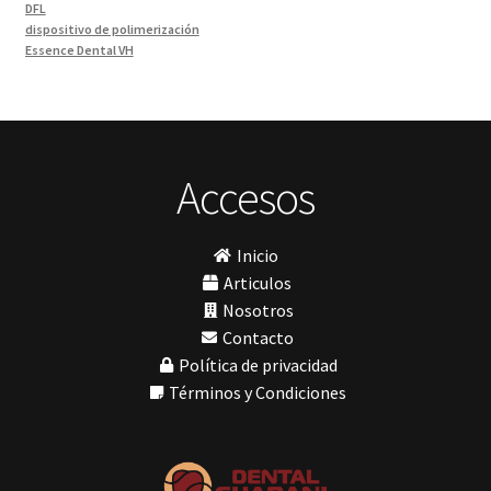
Odontología y Estética
(103)
DFL
dispositivo de polimerización
Ortodoncia
(1)
Essence Dental VH
Pieza de Mano
(5)
Fava
Hu-Friedy
Placas radiográficas
(1)
Impresora 3D
Profilaxis y Prevención
(5)
Ivoclar
Jota
Prótesis
(23)
lámpara
Accesos
Sillas
(3)
MetaBiomed
Sillones Odontológicos y Equipamientos
(11)
Misawa
mocho
Soluciones digitales
(9)
Inicio
mochos
Tomógrafos
(1)
MODELO GM 1
Articulos
Morelli
Nosotros
MTO - 3
Contacto
My Meyer
Política de privacidad
Nic tone
PANTALLA TÁCTIL INTUITIVA
Términos y Condiciones
Phrozen
Polimerización
polimerización de todos los materiales dentales
Prime Dental
Ribbond