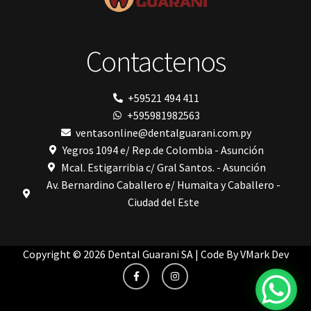
Shining
silla
Solventum
Contactenos
TDV
tedequim
Unilene
VDW
+59521 494 411
Vigodent
+595981982563
Villevie
Woodpecker
ventasonline@dentalguarani.com.py
Xpect Vision
Yegros 1094 e/ Rep.de Colombia - Asunción
Mcal. Estigarribia c/ Gral Santos. - Asunción
Av. Bernardino Caballero e/ Humaita y Caballero -
Ciudad del Este
Copyright © 2026 Dental Guarani SA | Code By
VMark Dev