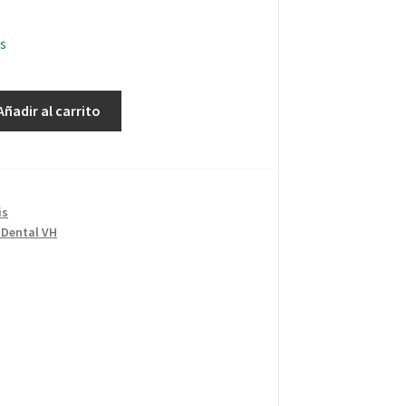
s
Añadir al carrito
is
 Dental VH