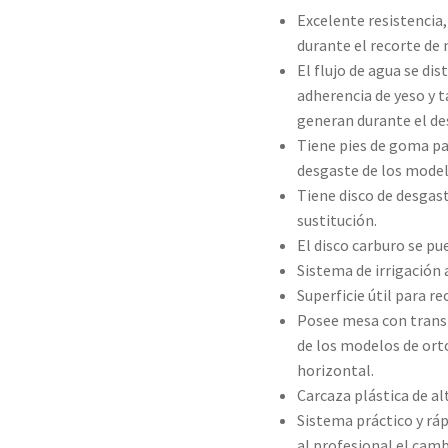
Excelente resistencia,
durante el recorte de
El flujo de agua se dis
adherencia de yeso y 
generan durante el de
Tiene pies de goma par
desgaste de los model
Tiene disco de desgast
sustitución.
El disco carburo se pu
Sistema de irrigación 
Superficie útil para r
Posee mesa con transf
de los modelos de orto
horizontal.
Carcaza plástica de al
Sistema práctico y rá
al profesional el camb