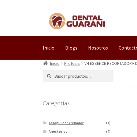
Inicio
Blogs
Nosotros
Contact
Inicio
Prótesis
VH ESSENCE RECORTADORA D
Buscar
Categorías
Aeropulidor Arenador
(1)
Anestésico
(4)