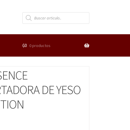
₲
0
0 productos
SENCE
TADORA DE YESO
TION