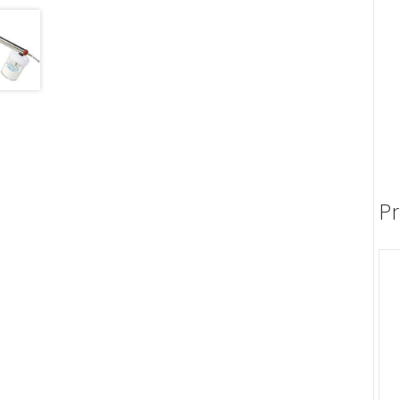
Polimerización
polimerización de todos los materiales
dentales
Prime Dental
Ribbond
Shining
silla
Solventum
TDV
tedequim
Unilene
VDW
Pr
Vigodent
Villevie
Woodpecker
Xpect Vision