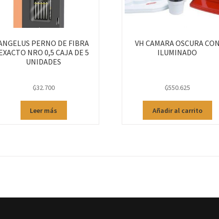
ANGELUS PERNO DE FIBRA
VH CAMARA OSCURA CO
EXACTO NRO 0,5 CAJA DE 5
ILUMINADO
UNIDADES
₲
32.700
₲
550.625
Leer más
Añadir al carrito