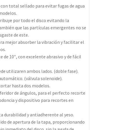
 con total sellado para evitar fugas de agua
 modelos.
tribuye por todo el disco evitando la
también que las partículas emergentes no se
sgaste de este.
a mejor absorber la vibración y facilitar el
os.
e de 10″, con excelente abrasivo y de fácil
ede utilizaren ambos lados. (doble fase).
automático. (válvula solenoide).
ecortar hasta dos modelos.
eridor de ángulos, para el perfecto recorte
doncia y dispositivo para recortes en
ta durabilidad y antiadherente al yeso.
pido de apertura de la tapa, proporcionando
io inmediato del disco, sin la ayuda de