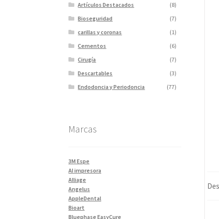
Artículos Destacados
(8)
Bioseguridad
(7)
carillas y coronas
(1)
Cementos
(6)
Cirugía
(7)
Descartables
(3)
Endodoncia y Periodoncia
(77)
Escaner
(1)
Fotopolimerizadores
(5)
Marcas
Imagen
(10)
Impresiones 3D y curadora
(2)
Impresora 3D
(1)
3M Espe
Instrumentales
(34)
AI impresora
Alliage
Ivoclar Clinica
(92)
Des
Angelus
Ivoclar Laboratorio
(14)
AppleDental
Bioart
Limas
(3)
Bluephase EasyCure