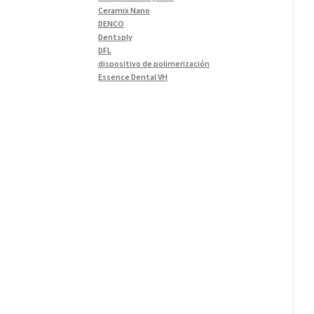
Materiales de Impresión
(9)
Ceramix Nano
DENCO
Odontología Gral
(33)
Dentsply
Odontología y Estética
(103)
DFL
dispositivo de polimerización
Ortodoncia
(1)
Essence Dental VH
Pieza de Mano
(5)
Fava
Hu-Friedy
Placas radiográficas
(1)
Impresora 3D
Profilaxis y Prevención
(5)
Ivoclar
Jota
Prótesis
(23)
lámpara
Sillas
(3)
MetaBiomed
Sillones Odontológicos y
Misawa
Equipamientos
(11)
mocho
mochos
Soluciones digitales
(9)
MODELO GM 1
Tomógrafos
(1)
Morelli
MTO - 3
My Meyer
Nic tone
PANTALLA TÁCTIL INTUITIVA
Phrozen