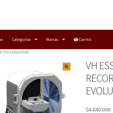
os
Categorías
Marcas
Carrito
E YESO EVOLUTION
VH ES
RECOR
EVOLU
₲
4.840.000