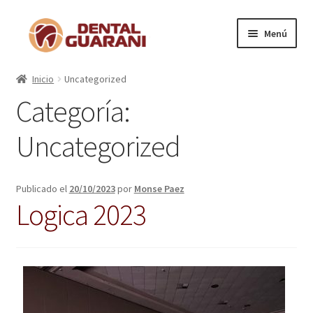
Menú
Inicio
Inicio
Uncategorized
Categoría:
Blogs
Uncategorized
Nosotros
Contactos
Publicado el
20/10/2023
por
Monse Paez
Logica 2023
Categorías
Marcas
Carrito