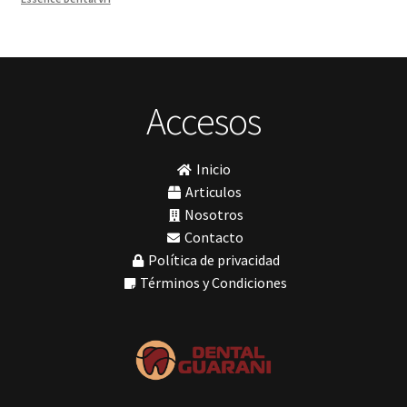
Pieza de Mano
(5)
Fava
Hu-Friedy
Placas radiográficas
(1)
Impresora 3D
Profilaxis y Prevención
(5)
Ivoclar
Jota
Prótesis
(23)
lámpara
Accesos
Sillas
(3)
MetaBiomed
Sillones Odontológicos y Equipamientos
(11)
Misawa
mocho
Soluciones digitales
(9)
Inicio
mochos
Tomógrafos
(1)
MODELO GM 1
Articulos
Morelli
Nosotros
MTO - 3
Contacto
My Meyer
Política de privacidad
Nic tone
PANTALLA TÁCTIL INTUITIVA
Términos y Condiciones
Phrozen
Polimerización
polimerización de todos los materiales dentales
Prime Dental
Ribbond
Shining
silla