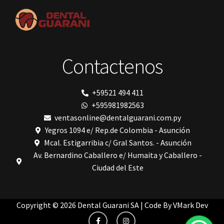
polimerización de todos los materiales dentales
Prime Dental
Ribbond
Shining
silla
Solventum
Contactenos
TDV
tedequim
Unilene
VDW
+59521 494 411
Vigodent
+595981982563
Villevie
Woodpecker
ventasonline@dentalguarani.com.py
Xpect Vision
Yegros 1094 e/ Rep.de Colombia - Asunción
Mcal. Estigarribia c/ Gral Santos. - Asunción
Av. Bernardino Caballero e/ Humaita y Caballero -
Ciudad del Este
Copyright © 2026 Dental Guarani SA | Code By
VMark Dev