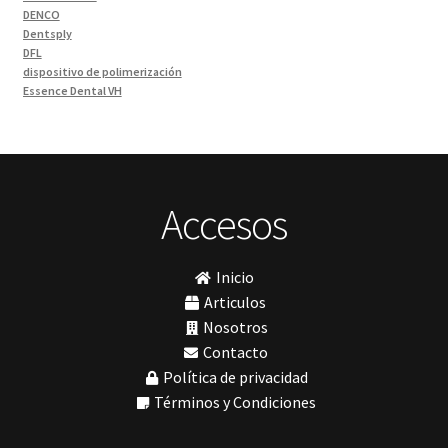
DENCO
Odontología Gral
(33)
Dentsply
Odontología y Estética
(103)
DFL
dispositivo de polimerización
Ortodoncia
(1)
Essence Dental VH
Pieza de Mano
(5)
Fava
Hu-Friedy
Placas radiográficas
(1)
Impresora 3D
Profilaxis y Prevención
(5)
Ivoclar
Jota
Prótesis
(23)
lámpara
Accesos
Sillas
(3)
MetaBiomed
Sillones Odontológicos y Equipamientos
(11)
Misawa
mocho
Soluciones digitales
(9)
Inicio
mochos
Tomógrafos
(1)
MODELO GM 1
Articulos
Morelli
Nosotros
MTO - 3
Contacto
My Meyer
Política de privacidad
Nic tone
PANTALLA TÁCTIL INTUITIVA
Términos y Condiciones
Phrozen
Polimerización