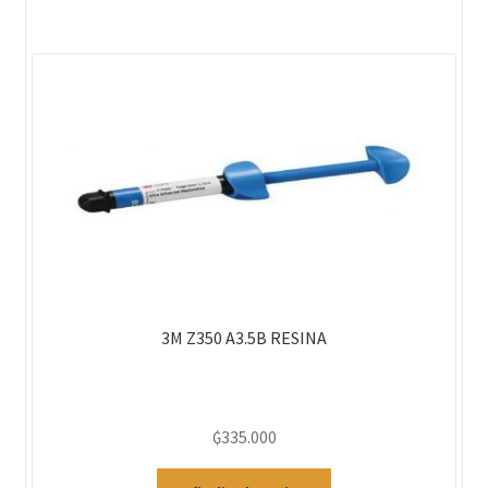
3M Z350 A3.5B RESINA
₲
335.000