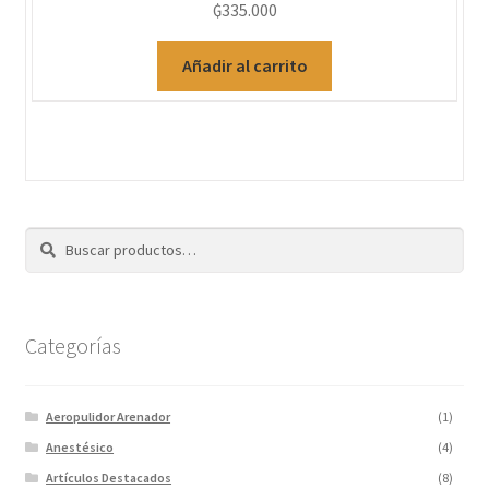
₲
335.000
Añadir al carrito
Buscar
Categorías
Aeropulidor Arenador
(1)
Anestésico
(4)
Artículos Destacados
(8)