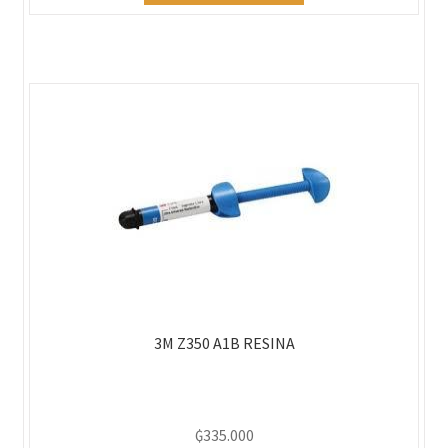
3M Z350 A1B RESINA
₲
335.000