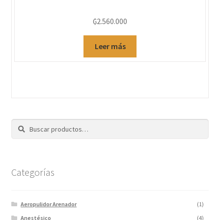
₲
2.560.000
Leer más
Buscar
Categorías
Aeropulidor Arenador
(1)
Anestésico
(4)