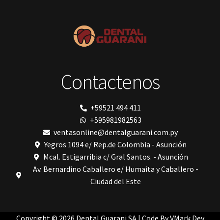
Polimerización
polimerización de todos los materiales dentales
Prime Dental
Ribbond
Shining
silla
Solventum
Contactenos
TDV
tedequim
Unilene
VDW
+59521 494 411
Vigodent
+595981982563
Villevie
Woodpecker
ventasonline@dentalguarani.com.py
Xpect Vision
Yegros 1094 e/ Rep.de Colombia - Asunción
Mcal. Estigarribia c/ Gral Santos. - Asunción
Av. Bernardino Caballero e/ Humaita y Caballero -
Ciudad del Este
Copyright © 2026 Dental Guarani SA | Code By
VMark Dev