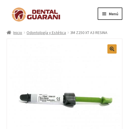
Menú
Inicio
Inicio
Odontología y Estética
3M Z250 XT A3 RESINA
Blogs
Nosotros
Contactos
Categorías
Marcas
Carrito