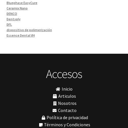
Bluephase EasyCure
Materiales de Impresión
(9)
Ceramix Nano
DENCO
Odontología Gral
(33)
Dentsply
Odontología y Estética
(103)
DFL
dispositivo de polimerización
Ortodoncia
(1)
Essence Dental VH
Pieza de Mano
(5)
Fava
Hu-Friedy
Placas radiográficas
(1)
Impresora 3D
Profilaxis y Prevención
(5)
Ivoclar
Jota
Prótesis
(23)
lámpara
Accesos
Sillas
(3)
MetaBiomed
Sillones Odontológicos y Equipamientos
(11)
Misawa
mocho
Soluciones digitales
(9)
Inicio
mochos
Tomógrafos
(1)
MODELO GM 1
Articulos
Morelli
Nosotros
MTO - 3
Contacto
My Meyer
Política de privacidad
Nic tone
PANTALLA TÁCTIL INTUITIVA
Términos y Condiciones
Phrozen