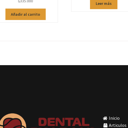
₲
335.000
Leer más
Añadir al carrito
Inicio
Articulos