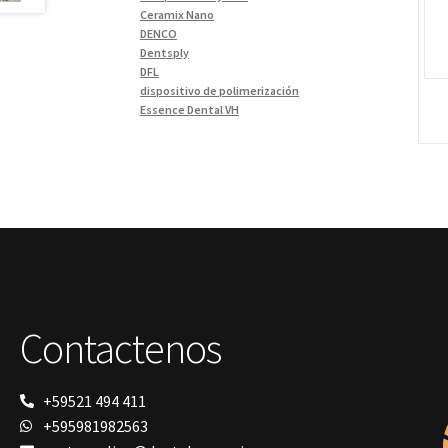
Materiales de Impresión
(9)
Ceramix Nano
DENCO
Odontología Gral
(33)
Dentsply
Odontología y Estética
(103)
DFL
dispositivo de polimerización
Ortodoncia
(1)
Essence Dental VH
Pieza de Mano
(5)
Fava
Hu-Friedy
Placas radiográficas
(1)
Impresora 3D
Profilaxis y Prevención
(5)
Ivoclar
Jota
Prótesis
(23)
lámpara
Sillas
(3)
MetaBiomed
Sillones Odontológicos y
Misawa
Equipamientos
(11)
mocho
mochos
Soluciones digitales
(9)
MODELO GM 1
Contactenos
Tomógrafos
(1)
Morelli
MTO - 3
My Meyer
Nic tone
+59521 494 411
PANTALLA TÁCTIL INTUITIVA
+595981982563
Phrozen