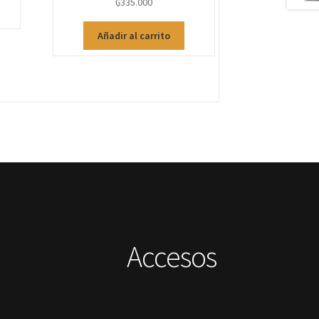
₲
335.000
Añadir al carrito
Accesos