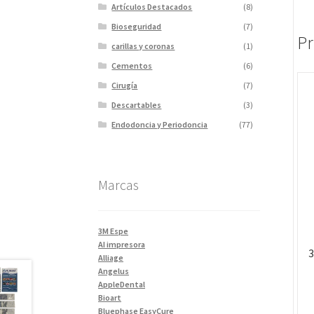
Artículos Destacados
(8)
Bioseguridad
(7)
Pr
carillas y coronas
(1)
Cementos
(6)
Cirugía
(7)
Descartables
(3)
Endodoncia y Periodoncia
(77)
Escaner
(1)
Fotopolimerizadores
(5)
Marcas
Imagen
(10)
Impresiones 3D y curadora
(2)
Impresora 3D
(1)
3M Espe
Instrumentales
(34)
AI impresora
Alliage
Ivoclar Clinica
(92)
Angelus
Ivoclar Laboratorio
(14)
AppleDental
Bioart
Limas
(3)
Bluephase EasyCure