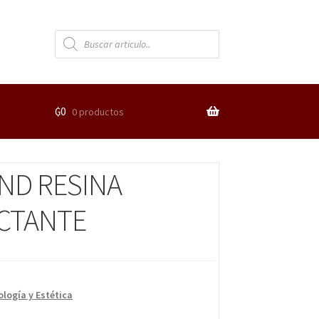
₲
0
0 productos
ND RESINA
CTANTE
logía y Estética
d