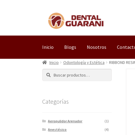
Inicio
Blogs
Nosotros
Contact
Inicio
Odontología y Estética
RIBBOND RESI
Buscar
Categorías
Aeropulidor Arenador
(1)
Anestésico
(4)