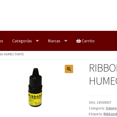
os
Categorías
Marcas
Carrito
NA HUMECTANTE
RIBBO
HUME
SKU:
18500007
Categoría:
Odonto
Etiqueta:
Ribbon