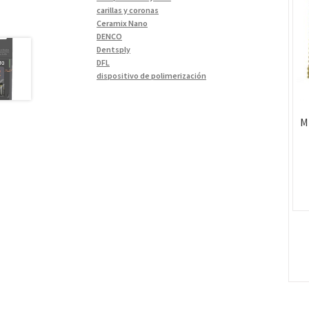
Materiales de Impresión
(9)
carillas y coronas
Ceramix Nano
Odontología Gral
(30)
DENCO
Odontología y Estética
(103)
Dentsply
DFL
Ortodoncia
(1)
dispositivo de polimerización
Pieza de Mano
(5)
ESCANEO DE 360º
Essence Dental VH
Placas radiográficas
(1)
Fava
M
Profilaxis y Prevención
(5)
Hu-Friedy
Impresora 3D
Prótesis
(23)
Ivoclar
Sillones Odontológicos y
Jota
Equipamientos
(11)
lámpara
Soluciones digitales
(9)
MetaBiomed
Misawa
Tomógrafos
(1)
Morelli
My Meyer
Nic tone
PANTALLA TÁCTIL INTUITIVA
Phrozen
Polimerización
polimerización de todos los materiales