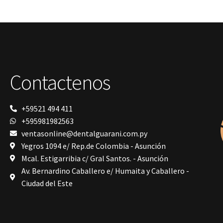
dentales
Prime Dental
resinas
Ribbond
Shining
Solventum
TDV
tedequim
Contactenos
TOMOGRAFÍA COMPUTARIZADA
Unilene
VDW
Vigodent
+59521 494 411
Villevie
+595981982563
VistaScan Nano Easy
ventasonline@dentalguarani.com.py
Woodpecker
Xpect Vision
Yegros 1094 e/ Rep.de Colombia - Asunción
Mcal. Estigarribia c/ Gral Santos. - Asunción
Av. Bernardino Caballero e/ Humaita y Caballero -
Ciudad del Este