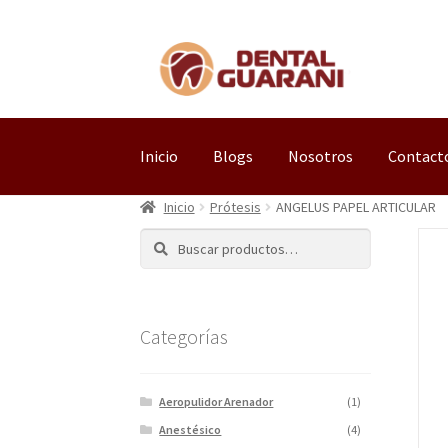
Inicio
Blogs
Nosotros
Contact
Inicio
Prótesis
ANGELUS PAPEL ARTICULAR
Buscar
Categorías
Aeropulidor Arenador
(1)
Anestésico
(4)