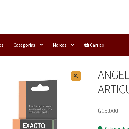
os
Categorías
Marcas
Carrito
ANGEL
ARTIC
₲
15.000
0 disponible