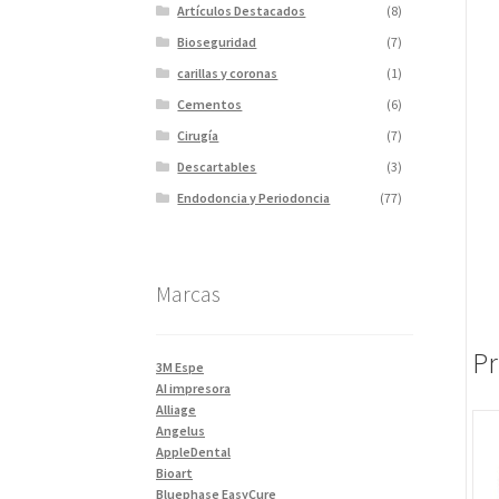
Artículos Destacados
(8)
Bioseguridad
(7)
carillas y coronas
(1)
Cementos
(6)
Cirugía
(7)
Descartables
(3)
Endodoncia y Periodoncia
(77)
Escaner
(1)
Fotopolimerizadores
(5)
Marcas
Imagen
(10)
Impresiones 3D y curadora
(2)
Impresora 3D
(1)
Pr
3M Espe
Instrumentales
(34)
AI impresora
Alliage
Ivoclar Clinica
(92)
Angelus
Ivoclar Laboratorio
(14)
AppleDental
Bioart
Limas
(3)
Bluephase EasyCure