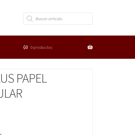
₲
0
0 productos
US PAPEL
ULAR
s