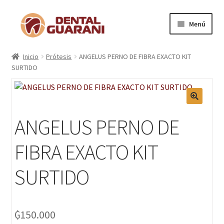
Menú
Inicio
Inicio
Prótesis
ANGELUS PERNO DE FIBRA EXACTO KIT
SURTIDO
Blogs
Nosotros
ANGELUS PERNO DE
Contactos
FIBRA EXACTO KIT
Categorías
SURTIDO
Marcas
Carrito
₲
150.000