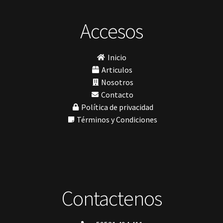
Ivoclar
Jota
Prótesis
(23)
lámpara
Accesos
Sillas
(3)
MetaBiomed
Sillones Odontológicos y Equipamientos
(11)
Misawa
mocho
Soluciones digitales
(9)
Inicio
mochos
Tomógrafos
(1)
MODELO GM 1
Articulos
Morelli
Nosotros
MTO - 3
Contacto
My Meyer
Política de privacidad
Nic tone
PANTALLA TÁCTIL INTUITIVA
Términos y Condiciones
Phrozen
Polimerización
polimerización de todos los materiales dentales
Prime Dental
Ribbond
Shining
silla
Contactenos
Solventum
TDV
tedequim
Unilene