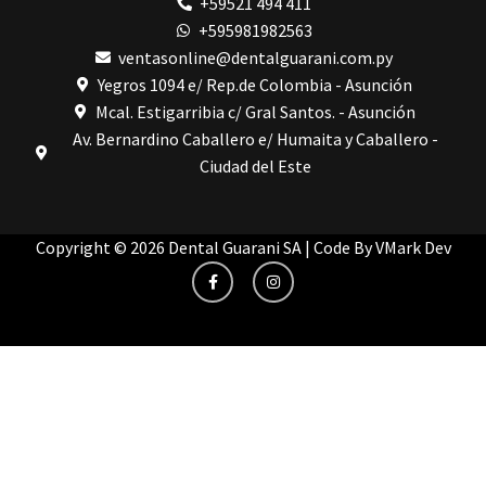
+59521 494 411
VDW
+595981982563
Vigodent
Villevie
ventasonline@dentalguarani.com.py
Woodpecker
Yegros 1094 e/ Rep.de Colombia - Asunción
Xpect Vision
Mcal. Estigarribia c/ Gral Santos. - Asunción
Av. Bernardino Caballero e/ Humaita y Caballero -
Ciudad del Este
Copyright © 2026 Dental Guarani SA | Code By
VMark Dev