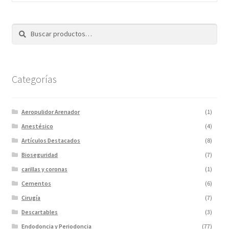
Buscar
Categorías
Aeropulidor Arenador
(1)
Anestésico
(4)
Artículos Destacados
(8)
Bioseguridad
(7)
carillas y coronas
(1)
Cementos
(6)
Cirugía
(7)
Descartables
(3)
Endodoncia y Periodoncia
(77)