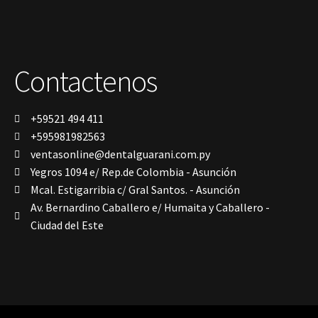
Polimerización
polimerización de todos los materiales
dentales
Prime Dental
Ribbond
Contactenos
Shining
silla
Solventum
TDV
+59521 494 411
tedequim
+595981982563
Unilene
VDW
ventasonline@dentalguarani.com.py
Vigodent
Yegros 1094 e/ Rep.de Colombia - Asunción
Villevie
Mcal. Estigarribia c/ Gral Santos. - Asunción
Woodpecker
Av. Bernardino Caballero e/ Humaita y Caballero -
Xpect Vision
Ciudad del Este