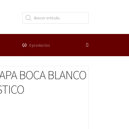
₲
0
0 productos
TAPA BOCA BLANCO
STICO
s