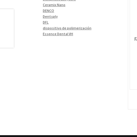
Materiales de Impresión
(9)
Ceramix Nano
DENCO
Odontología Gral
(33)
Dentsply
Odontología y Estética
(103)
DFL
dispositivo de polimerización
Ortodoncia
(1)
Essence Dental VH
Pieza de Mano
(5)
F
Fava
Hu-Friedy
Placas radiográficas
(1)
Impresora 3D
Profilaxis y Prevención
(5)
Ivoclar
Jota
Prótesis
(23)
lámpara
Sillas
(3)
MetaBiomed
Sillones Odontológicos y
Misawa
Equipamientos
(11)
mocho
mochos
Soluciones digitales
(9)
MODELO GM 1
Tomógrafos
(1)
Morelli
MTO - 3
My Meyer
Nic tone
PANTALLA TÁCTIL INTUITIVA
Phrozen