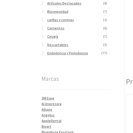
Artículos Destacados
(8)
Bioseguridad
(7)
carillas y coronas
(1)
Cementos
(6)
Cirugía
(7)
Descartables
(3)
Endodoncia y Periodoncia
(77)
Escaner
(1)
Fotopolimerizadores
(5)
Marcas
Imagen
(10)
Pr
Impresiones 3D y curadora
(2)
Impresora 3D
(1)
3M Espe
Instrumentales
(34)
AI impresora
Alliage
Ivoclar Clinica
(92)
Angelus
Ivoclar Laboratorio
(14)
AppleDental
Bioart
Limas
(3)
Bluephase EasyCure