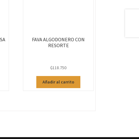
OSA
FAVA ALGODONERO CON
RESORTE
₲
118.750
Añadir al carrito