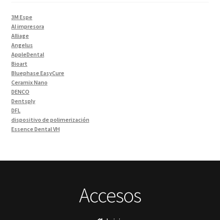
Impresora 3D
(1)
3M Espe
Instrumentales
(34)
AI impresora
Alliage
Ivoclar Clinica
(92)
Angelus
Ivoclar Laboratorio
(14)
AppleDental
Bioart
Limas
(3)
Bluephase EasyCure
Materiales de Impresión
(9)
Ceramix Nano
DENCO
Odontología Gral
(33)
Dentsply
Odontología y Estética
(103)
DFL
dispositivo de polimerización
Ortodoncia
(1)
Essence Dental VH
Pieza de Mano
(5)
Fava
Hu-Friedy
Placas radiográficas
(1)
Impresora 3D
Profilaxis y Prevención
(5)
Ivoclar
Jota
Prótesis
(23)
lámpara
Accesos
Sillas
(3)
MetaBiomed
Sillones Odontológicos y Equipamientos
(11)
Misawa
mocho
Soluciones digitales
(9)