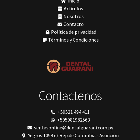
Inicio
mochos
Tomógrafos
(1)
MODELO GM 1
Articulos
Morelli
Nosotros
MTO - 3
Contacto
My Meyer
Política de privacidad
Nic tone
PANTALLA TÁCTIL INTUITIVA
Términos y Condiciones
Phrozen
Polimerización
polimerización de todos los materiales dentales
Prime Dental
Ribbond
Shining
silla
Solventum
Contactenos
TDV
tedequim
Unilene
VDW
+59521 494 411
Vigodent
+595981982563
Villevie
Woodpecker
ventasonline@dentalguarani.com.py
Xpect Vision
Yegros 1094 e/ Rep.de Colombia - Asunción