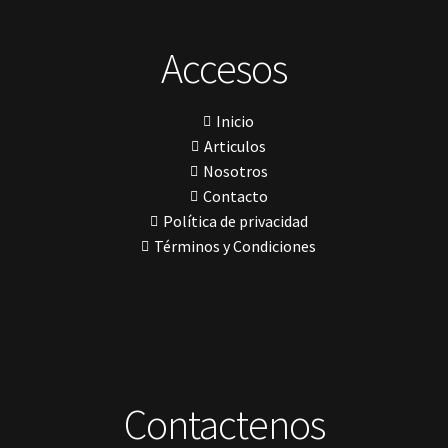
Profilaxis y Prevención
(5)
Ivoclar
Jota
Prótesis
(23)
lámpara
Accesos
Sillas
(3)
MetaBiomed
Sillones Odontológicos y Equipamientos
(11)
Misawa
mocho
Soluciones digitales
(9)
Inicio
mochos
Tomógrafos
(1)
MODELO GM 1
Articulos
Morelli
Nosotros
MTO - 3
Contacto
My Meyer
Política de privacidad
Nic tone
PANTALLA TÁCTIL INTUITIVA
Términos y Condiciones
Phrozen
Polimerización
polimerización de todos los materiales dentales
Prime Dental
Ribbond
Shining
silla
Solventum
Contactenos
TDV
tedequim
Unilene