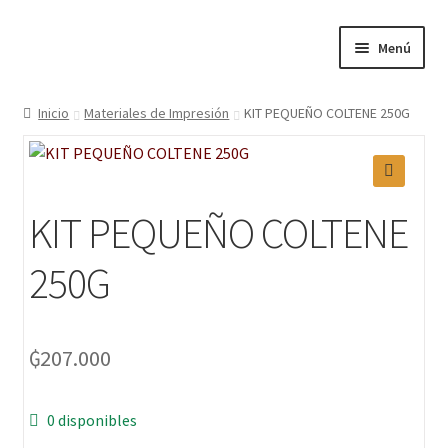
Menú
Inicio
Inicio
Materiales de Impresión
KIT PEQUEÑO COLTENE 250G
Blogs
🔍
Nosotros
KIT PEQUEÑO COLTENE
Contactos
250G
Categorías
₲
207.000
Marcas
Carrito
0 disponibles