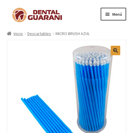
Menú
Inicio
Inicio
Descartables
MICRO BRUSH AZUL
Blogs
Nosotros
Contactos
Categorías
Marcas
Carrito