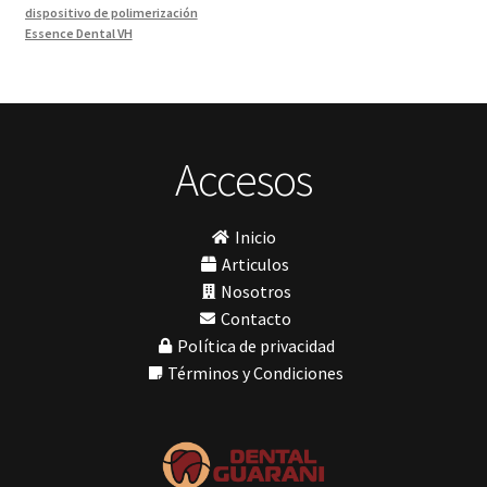
dispositivo de polimerización
Ortodoncia
(1)
Essence Dental VH
Pieza de Mano
(5)
Fava
Hu-Friedy
Placas radiográficas
(1)
Impresora 3D
Profilaxis y Prevención
(5)
Ivoclar
Jota
Prótesis
(23)
lámpara
Accesos
Sillas
(3)
MetaBiomed
Sillones Odontológicos y Equipamientos
(11)
Misawa
mocho
Soluciones digitales
(9)
Inicio
mochos
Tomógrafos
(1)
MODELO GM 1
Articulos
Morelli
Nosotros
MTO - 3
Contacto
My Meyer
Política de privacidad
Nic tone
PANTALLA TÁCTIL INTUITIVA
Términos y Condiciones
Phrozen
Polimerización
polimerización de todos los materiales dentales
Prime Dental
Ribbond