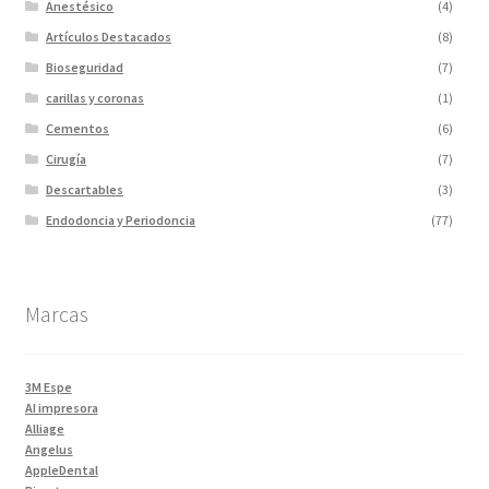
Anestésico
(4)
Artículos Destacados
(8)
Bioseguridad
(7)
carillas y coronas
(1)
Cementos
(6)
Cirugía
(7)
Descartables
(3)
Endodoncia y Periodoncia
(77)
Escaner
(1)
Fotopolimerizadores
(5)
Marcas
Imagen
(10)
Impresiones 3D y curadora
(2)
Impresora 3D
(1)
3M Espe
Instrumentales
(34)
AI impresora
Alliage
Ivoclar Clinica
(92)
Angelus
Ivoclar Laboratorio
(14)
AppleDental