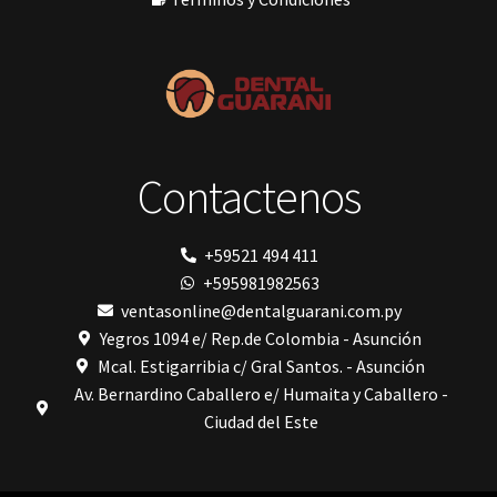
Phrozen
Polimerización
polimerización de todos los materiales dentales
Prime Dental
Ribbond
Shining
silla
Solventum
Contactenos
TDV
tedequim
Unilene
VDW
+59521 494 411
Vigodent
+595981982563
Villevie
Woodpecker
ventasonline@dentalguarani.com.py
Xpect Vision
Yegros 1094 e/ Rep.de Colombia - Asunción
Mcal. Estigarribia c/ Gral Santos. - Asunción
Av. Bernardino Caballero e/ Humaita y Caballero -
Ciudad del Este