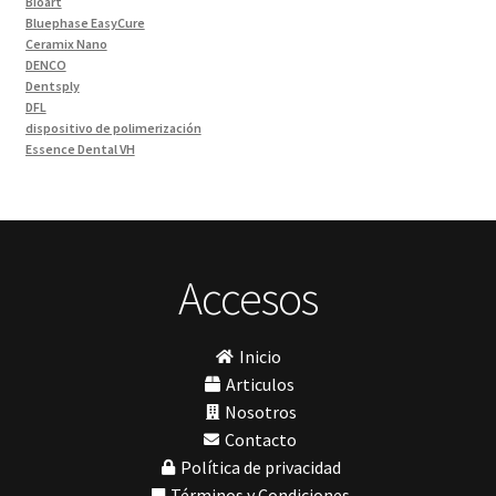
Bioart
Limas
(3)
Bluephase EasyCure
Materiales de Impresión
(9)
Ceramix Nano
DENCO
Odontología Gral
(33)
Dentsply
Odontología y Estética
(103)
DFL
dispositivo de polimerización
Ortodoncia
(1)
Essence Dental VH
Pieza de Mano
(5)
Fava
Hu-Friedy
Placas radiográficas
(1)
Impresora 3D
Profilaxis y Prevención
(5)
Ivoclar
Jota
Prótesis
(23)
lámpara
Accesos
Sillas
(3)
MetaBiomed
Sillones Odontológicos y Equipamientos
(11)
Misawa
mocho
Soluciones digitales
(9)
Inicio
mochos
Tomógrafos
(1)
MODELO GM 1
Articulos
Morelli
Nosotros
MTO - 3
Contacto
My Meyer
Política de privacidad
Nic tone
PANTALLA TÁCTIL INTUITIVA
Términos y Condiciones