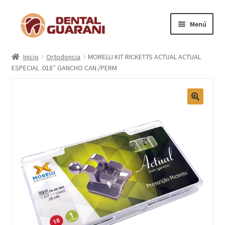
Menú
Inicio
Inicio
Ortodoncia
MORELLI KIT RICKETTS ACTUAL ACTUAL
ESPECIAL .018″ GANCHO CAN./PERM
Blogs
Nosotros
Contactos
Categorías
Marcas
Carrito