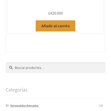
₲
420.000
Añadir al carrito
Buscar
Categorías
Aeropulidor Arenador
(1)