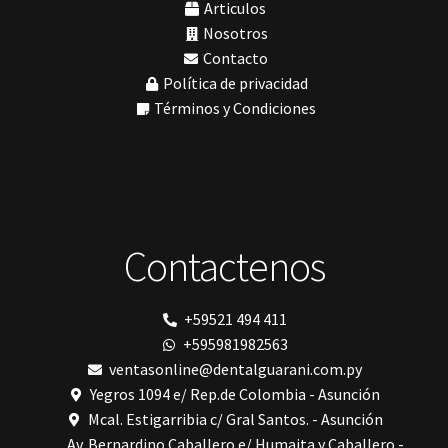
Tomógrafos
(1)
MODELO GM 1
Articulos
Morelli
Nosotros
MTO - 3
Contacto
My Meyer
Política de privacidad
Nic tone
PANTALLA TÁCTIL INTUITIVA
Términos y Condiciones
Phrozen
Polimerización
polimerización de todos los materiales dentales
Prime Dental
Ribbond
Shining
silla
Contactenos
Solventum
TDV
tedequim
Unilene
+59521 494 411
VDW
+595981982563
Vigodent
Villevie
ventasonline@dentalguarani.com.py
Woodpecker
Yegros 1094 e/ Rep.de Colombia - Asunción
Xpect Vision
Mcal. Estigarribia c/ Gral Santos. - Asunción
Av. Bernardino Caballero e/ Humaita y Caballero -