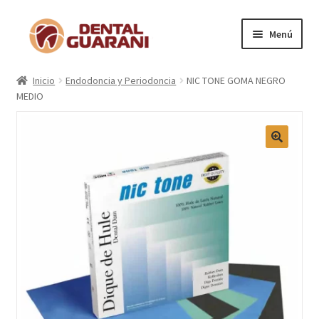
Menú
Inicio
Inicio
Endodoncia y Periodoncia
NIC TONE GOMA NEGRO
MEDIO
Blogs
Nosotros
🔍
Contactos
Categorías
Marcas
Carrito