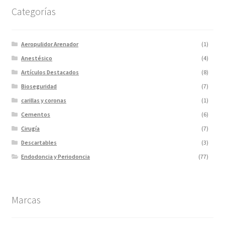
Categorías
Aeropulidor Arenador
(1)
Anestésico
(4)
Artículos Destacados
(8)
Bioseguridad
(7)
carillas y coronas
(1)
Cementos
(6)
Cirugía
(7)
Descartables
(3)
Endodoncia y Periodoncia
(77)
Escaner
(1)
Fotopolimerizadores
(5)
Marcas
Imagen
(10)
Impresiones 3D y curadora
(2)