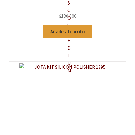
₲
180.000
Añadir al carrito