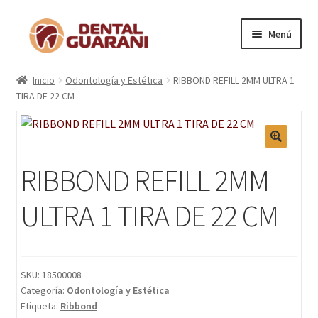
Menú
Inicio
Inicio
Odontología y Estética
RIBBOND REFILL 2MM ULTRA 1
TIRA DE 22 CM
Blogs
Nosotros
🔍
RIBBOND REFILL 2MM
Contactos
ULTRA 1 TIRA DE 22 CM
Categorías
Marcas
SKU:
18500008
Categoría:
Odontología y Estética
Carrito
Etiqueta:
Ribbond