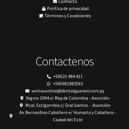
Contacto
My Meyer
Política de privacidad
Nic tone
PANTALLA TÁCTIL INTUITIVA
Términos y Condiciones
Phrozen
Polimerización
polimerización de todos los materiales dentales
Prime Dental
Ribbond
Shining
silla
Contactenos
Solventum
TDV
tedequim
Unilene
+59521 494 411
VDW
+595981982563
Vigodent
Villevie
ventasonline@dentalguarani.com.py
Woodpecker
Yegros 1094 e/ Rep.de Colombia - Asunción
Xpect Vision
Mcal. Estigarribia c/ Gral Santos. - Asunción
Av. Bernardino Caballero e/ Humaita y Caballero -
Ciudad del Este