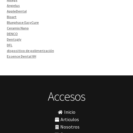
Ivoclar Clinica
(92)
Angelus
Ivoclar Laboratorio
(14)
AppleDental
Bioart
Limas
(3)
Bluephase EasyCure
Materiales de Impresión
(9)
Ceramix Nano
DENCO
Odontología Gral
(33)
Dentsply
Odontología y Estética
(103)
DFL
dispositivo de polimerización
Ortodoncia
(1)
Essence Dental VH
Pieza de Mano
(5)
Fava
Hu-Friedy
Placas radiográficas
(1)
Impresora 3D
Profilaxis y Prevención
(5)
Ivoclar
Jota
Prótesis
(23)
lámpara
Accesos
Sillas
(3)
MetaBiomed
Sillones Odontológicos y Equipamientos
(11)
Misawa
mocho
Soluciones digitales
(9)
Inicio
mochos
Tomógrafos
(1)
MODELO GM 1
Articulos
Morelli
Nosotros
MTO - 3