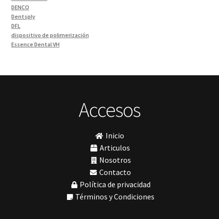
DENCO
Odontología Gral
(33)
Dentsply
Odontología y Estética
(103)
DFL
dispositivo de polimerización
Ortodoncia
(1)
Essence Dental VH
Pieza de Mano
(5)
Fava
Hu-Friedy
Placas radiográficas
(1)
Impresora 3D
Profilaxis y Prevención
(5)
Ivoclar
Jota
Prótesis
(23)
lámpara
Accesos
Sillas
(3)
MetaBiomed
Sillones Odontológicos y Equipamientos
(11)
Misawa
mocho
Soluciones digitales
(9)
Inicio
mochos
Tomógrafos
(1)
MODELO GM 1
Articulos
Morelli
Nosotros
MTO - 3
Contacto
My Meyer
Política de privacidad
Nic tone
PANTALLA TÁCTIL INTUITIVA
Términos y Condiciones
Phrozen
Polimerización