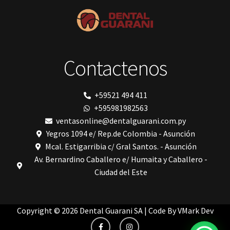
polimerización de todos los materiales dentales
Prime Dental
Ribbond
Shining
silla
Solventum
Contactenos
TDV
tedequim
Unilene
VDW
+59521 494 411
Vigodent
+595981982563
Villevie
Woodpecker
ventasonline@dentalguarani.com.py
Xpect Vision
Yegros 1094 e/ Rep.de Colombia - Asunción
Mcal. Estigarribia c/ Gral Santos. - Asunción
Av. Bernardino Caballero e/ Humaita y Caballero -
Ciudad del Este
Copyright © 2026 Dental Guarani SA | Code By
VMark Dev