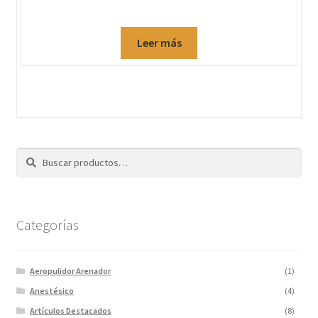
Leer más
Buscar
Categorías
Aeropulidor Arenador
(1)
Anestésico
(4)
Artículos Destacados
(8)