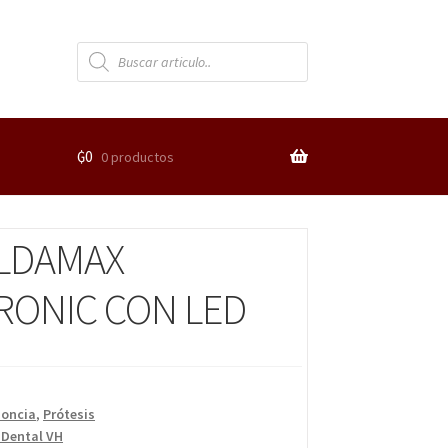
₲
0
0 productos
LDAMAX
RONIC CON LED
doncia
,
Prótesis
 Dental VH