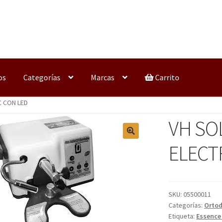
os
Categorías
Marcas
Carrito
 CON LED
VH SO
ELECT
SKU:
05500011
Categorías:
Orto
Etiqueta:
Essence