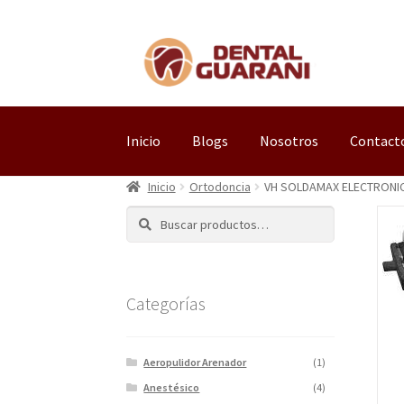
Inicio
Blogs
Nosotros
Contact
Inicio
Ortodoncia
VH SOLDAMAX ELECTRONIC
Buscar
Categorías
Aeropulidor Arenador
(1)
Anestésico
(4)