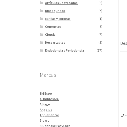
Artículos Destacados
(8)
Bioseguridad
(7)
carillas y coronas
(1)
Cementos
(6)
Cirugía
(7)
Descartables
(3)
Des
Endodoncia y Periodoncia
(77)
Escaner
(1)
Fotopolimerizadores
(5)
Marcas
Imagen
(10)
Impresiones 3D y curadora
(2)
Impresora 3D
(1)
3M Espe
Instrumentales
(34)
AI impresora
Alliage
Ivoclar Clinica
(92)
Angelus
Pr
Ivoclar Laboratorio
(14)
AppleDental
Bioart
Limas
(3)
Bluephase EasyCure