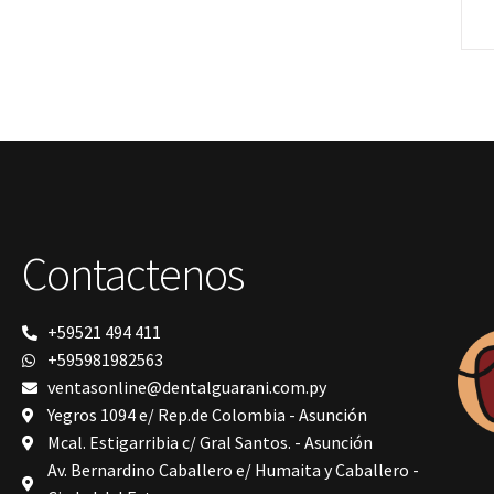
Polimerización
polimerización de todos los materiales
dentales
Prime Dental
Ribbond
Shining
silla
Solventum
TDV
tedequim
Unilene
VDW
Contactenos
Vigodent
Villevie
Woodpecker
Xpect Vision
+59521 494 411
+595981982563
ventasonline@dentalguarani.com.py
Yegros 1094 e/ Rep.de Colombia - Asunción
Mcal. Estigarribia c/ Gral Santos. - Asunción
Av. Bernardino Caballero e/ Humaita y Caballero -