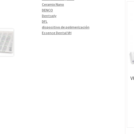
Materiales de Impresión
(9)
Ceramix Nano
DENCO
Odontología Gral
(33)
Dentsply
Odontología y Estética
(103)
DFL
dispositivo de polimerización
Ortodoncia
(1)
Essence Dental VH
Pieza de Mano
(5)
Fava
Hu-Friedy
Placas radiográficas
(1)
Impresora 3D
Profilaxis y Prevención
(5)
Ivoclar
Jota
Prótesis
(23)
lámpara
Sillas
(3)
MetaBiomed
V
Sillones Odontológicos y
Misawa
Equipamientos
(11)
mocho
mochos
Soluciones digitales
(9)
MODELO GM 1
Tomógrafos
(1)
Morelli
MTO - 3
My Meyer
Nic tone
PANTALLA TÁCTIL INTUITIVA
Phrozen